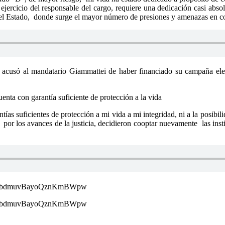
ejercicio del responsable del cargo, requiere una dedicación casi abs
del Estado, donde surge el mayor número de presiones y amenazas en co
go acusó al mandatario Giammattei de haber financiado su campaña el
uenta con garantía suficiente de protección a la vida
tías suficientes de protección a mi vida a mi integridad, ni a la posibi
as por los avances de la justicia, decidieron cooptar nuevamente las ins
t=-roFbdmuvBayoQznKmBWpw
t=-roFbdmuvBayoQznKmBWpw