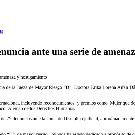
ts
enuncia ante una serie de amena
e amenaza y hostigamiento
uncia de la Jueza de Mayor Riesgo “D”, Doctora Erika Lorena Aifán Dáv
internacional, incluyendo reconocimientos y premios como Mujer que de
anco- Aleman de los Derechos Humanos.
de 75 denuncias ante la Junta de Disciplina judicial, aproximadamente 3
do “D”, de mayor riesgo, mi vida ha estado dedicado a propósito de con