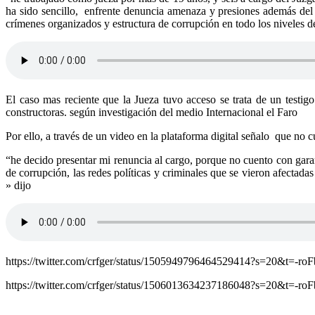
ha sido sencillo, enfrente denuncia amenaza y presiones además del 
crímenes organizados y estructura de corrupción en todo los niveles 
El caso mas reciente que la Jueza tuvo acceso se trata de un testi
constructoras. según investigación del medio Internacional el Faro
Por ello, a través de un video en la plataforma digital señalo que no c
“he decido presentar mi renuncia al cargo, porque no cuento con garan
de corrupción, las redes políticas y criminales que se vieron afectad
» dijo
https://twitter.com/crfger/status/1505949796464529414?s=20&
https://twitter.com/crfger/status/1506013634237186048?s=20&