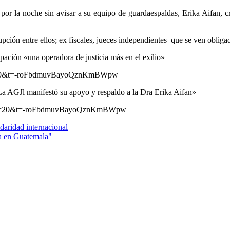
 la noche sin avisar a su equipo de guardaespaldas, Erika Aifan, cruz
ión entre ellos; ex fiscales, jueces independientes que se ven obligado
upación «una operadora de justicia más en el exilio»
8?s=20&t=-roFbdmuvBayoQznKmBWpw
«La AGJl manifestó su apoyo y respaldo a la Dra Erika Aifan»
005?s=20&t=-roFbdmuvBayoQznKmBWpw
daridad internacional
da en Guatemala"