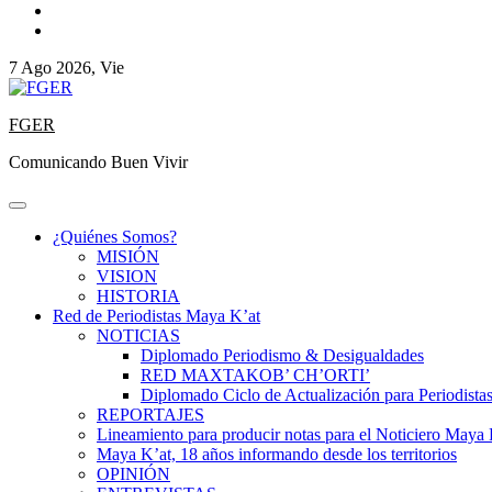
7 Ago 2026, Vie
FGER
Comunicando Buen Vivir
¿Quiénes Somos?
MISIÓN
VISION
HISTORIA
Red de Periodistas Maya K’at
NOTICIAS
Diplomado Periodismo & Desigualdades
RED MAXTAKOB’ CH’ORTI’
Diplomado Ciclo de Actualización para Periodista
REPORTAJES
Lineamiento para producir notas para el Noticiero Maya 
Maya K’at, 18 años informando desde los territorios
OPINIÓN