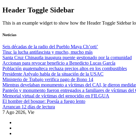
Skip
Header Toggle Sidebar
to
content
This is an example widget to show how the Header Toggle Sidebar lo
Noticias
Seis décadas de la radio del Pueblo Maya Ch’orti’
Tina: la lucha antifascista y mucho, mucho más
Santa Cruz Chinautla inaugura puente gestionado por la comunidad
Accionan para revocar beneficio a Benedicto Lucas García
Población guatemalteca rechaza precios altos en los combustibles
Presidente Arévalo habla de la situación de la USAC
Ministerio de Trabajo verifica pago de Bono 14
Mientras develaban monumento a víctimas del CAI, le dieron medidas
Panteón y monumento fueron entregados a familiares de víctimas del
Memorial virtual de víctimas del genocidio en FILGUA
El hombre del bosque: Poesía a fuego lento
Arrancan 12 días de lectura
7 Ago 2026, Vie