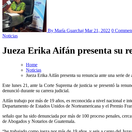
By María Guarchaj
Mar 21, 2022
0 Commen
Noticias
Jueza Erika Aifán presenta su r
Home
Noticias
Jueza Erika Aifán presenta su renuncia ante una serie d
Este lunes 21, ante la Corte Suprema de justicia se presentó la ren
denunció durante su carrera judicial.
Aifán trabajo por más de 19 años, es reconocida a nivel nacional e 
Departamento de Estados Unidos de Norteamericana y el Premio Fr
señalo que ha sido denunciada por más de 100 proceso penales, cerca 
de Abogados y Notarios de Guatemala.
“he trabajado como jueza por más de 19 años, y seis a cargo del Juzga