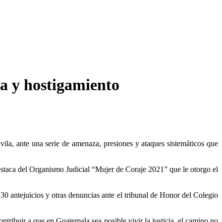
za y hostigamiento
ila, ante una serie de amenaza, presiones y ataques sistemáticos que
staca del Organismo Judicial “Mujer de Coraje 2021” que le otorgo el
0 antejuicios y otras denuncias ante el tribunal de Honor del Colegio
tribuir a que en Guatemala sea posible vivir la justicia, el camino no