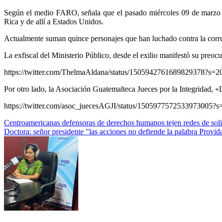
Según el medio FARO, señala que el pasado miércoles 09 de marzo por
Rica y de allí a Estados Unidos.
Actualmente suman quince personajes que han luchado contra la corrupc
La exfiscal del Ministerio Público, desde el exilio manifestó su preoc
https://twitter.com/ThelmaAldana/status/150594276168982937
Por otro lado, la Asociación Guatemalteca Jueces por la Integridad, 
https://twitter.com/asoc_juecesAGJI/status/1505977572533973
Navegación
Centroamericanas defensoras de derechos humanos tejen redes de soli
Doctora: señor presidente "las acciones no defiende la palabra Provi
de
entradas