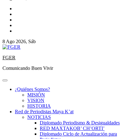
8 Ago 2026, Sáb
FGER
Comunicando Buen Vivir
¿Quiénes Somos?
MISIÓN
VISION
HISTORIA
Red de Periodistas Maya K’at
NOTICIAS
Diplomado Periodismo & Desigualdades
RED MAXTAKOB’ CH’ORTI’
Diplomado Ciclo de Actualización para