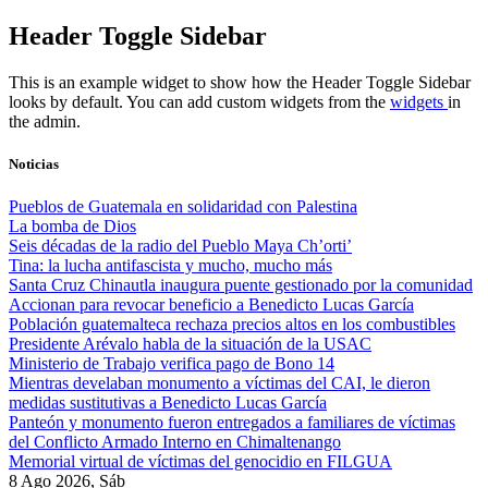
Skip
Header Toggle Sidebar
to
content
This is an example widget to show how the Header Toggle Sidebar
looks by default. You can add custom widgets from the
widgets
in
the admin.
Noticias
Pueblos de Guatemala en solidaridad con Palestina
La bomba de Dios
Seis décadas de la radio del Pueblo Maya Ch’orti’
Tina: la lucha antifascista y mucho, mucho más
Santa Cruz Chinautla inaugura puente gestionado por la comunidad
Accionan para revocar beneficio a Benedicto Lucas García
Población guatemalteca rechaza precios altos en los combustibles
Presidente Arévalo habla de la situación de la USAC
Ministerio de Trabajo verifica pago de Bono 14
Mientras develaban monumento a víctimas del CAI, le dieron
medidas sustitutivas a Benedicto Lucas García
Panteón y monumento fueron entregados a familiares de víctimas
del Conflicto Armado Interno en Chimaltenango
Memorial virtual de víctimas del genocidio en FILGUA
8 Ago 2026, Sáb