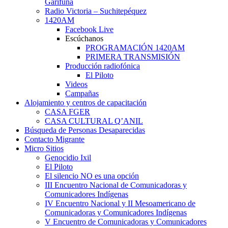
Garífuna
Radio Victoria – Suchitepéquez
1420AM
Facebook Live
Escúchanos
PROGRAMACIÓN 1420AM
PRIMERA TRANSMISIÓN
Producción radiofónica
El Piloto
Videos
Campañas
Alojamiento y centros de capacitación
CASA FGER
CASA CULTURAL Q’ANIL
Búsqueda de Personas Desaparecidas
Contacto Migrante
Micro Sitios
Genocidio Ixil
El Piloto
El silencio NO es una opción
III Encuentro Nacional de Comunicadoras y
Comunicadores Indígenas
IV Encuentro Nacional y II Mesoamericano de
Comunicadoras y Comunicadores Indígenas
V Encuentro de Comunicadoras y Comunicadores