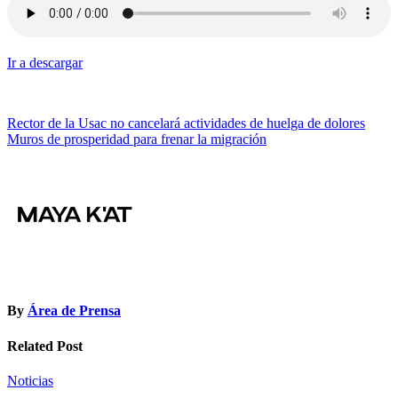
Ir a descargar
Navegación
Rector de la Usac no cancelará actividades de huelga de dolores
Muros de prosperidad para frenar la migración
de
entradas
By
Área de Prensa
Related Post
Noticias