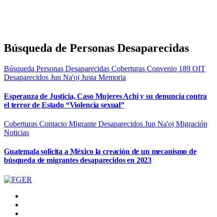
Búsqueda de Personas Desaparecidas
Búsqueda Personas Desaparecidas
Coberturas
Convenio 189 OIT
Desaparecidos
Jun Na'oj
Justa Memoria
Esperanza de Justicia, Caso Mujeres Achi y su denuncia contra
el terror de Estado “Violencia sexual”
Coberturas
Contacto Migrante
Desaparecidos
Jun Na'oj
Migración
Noticias
Guatemala solicita a México la creación de un mecanismo de
búsqueda de migrantes desaparecidos en 2023