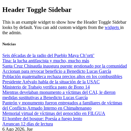
Skip
Header Toggle Sidebar
to
content
This is an example widget to show how the Header Toggle Sidebar
looks by default. You can add custom widgets from the
widgets
in
the admin.
Noticias
Seis décadas de la radio del Pueblo Maya Ch’orti’
Tina: la lucha antifascista y mucho, mucho más
Santa Cruz Chinautla inaugura puente gestionado por la comunidad
Accionan para revocar beneficio a Benedicto Lucas García
Población guatemalteca rechaza precios altos en los combustibles
Presidente Arévalo habla de la situación de la USAC
Ministerio de Trabajo verifica pago de Bono 14
Mientras develaban monumento a víctimas del CAI, le dieron
medidas sustitutivas a Benedicto Lucas García
Panteón y monumento fueron entregados a familiares de víctimas
del Conflicto Armado Interno en Chimaltenango
Memorial virtual de víctimas del genocidio en FILGUA
El hombre del bosque: Poesía a fuego lento
Arrancan 12 días de lectura
6 Ago 2026, Jue