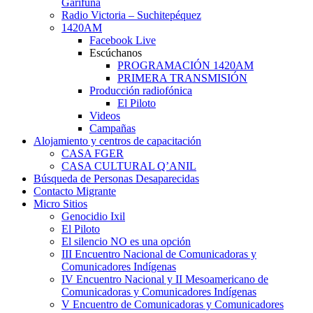
Garífuna
Radio Victoria – Suchitepéquez
1420AM
Facebook Live
Escúchanos
PROGRAMACIÓN 1420AM
PRIMERA TRANSMISIÓN
Producción radiofónica
El Piloto
Videos
Campañas
Alojamiento y centros de capacitación
CASA FGER
CASA CULTURAL Q’ANIL
Búsqueda de Personas Desaparecidas
Contacto Migrante
Micro Sitios
Genocidio Ixil
El Piloto
El silencio NO es una opción
III Encuentro Nacional de Comunicadoras y
Comunicadores Indígenas
IV Encuentro Nacional y II Mesoamericano de
Comunicadoras y Comunicadores Indígenas
V Encuentro de Comunicadoras y Comunicadores