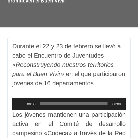
promueven el Buen Vivir
Durante el 22 y 23 de febrero se llevó a
cabo el Encuentro de Juventudes
«Reconstruyendo nuestros territorios
para el Buen Vivir»
en el que participaron
jóvenes de 16 departamentos.
Reproductor
00:00
00:00
de
Los jóvenes mantienen una participación
audio
activa en el Comité de desarrollo
campesino «Codeca» a través de la Red