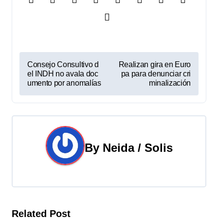
N
Consejo Consultivo d
Realizan gira en Euro
el INDH no avala doc
pa para denunciar cri
a
umento por anomalías
minalización
v
e
g
By
Neida / Solis
a
c
i
Related Post