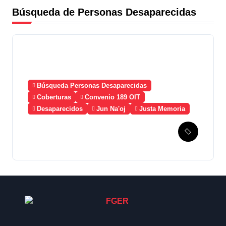
Búsqueda de Personas Desaparecidas
Búsqueda Personas Desaparecidas
Coberturas
Convenio 189 OIT
Desaparecidos
Jun Na'oj
Justa Memoria
Esperanza de Justicia,
Caso Mujeres Achi y su
denuncia contra el terror de
Estado “Violencia sexual”