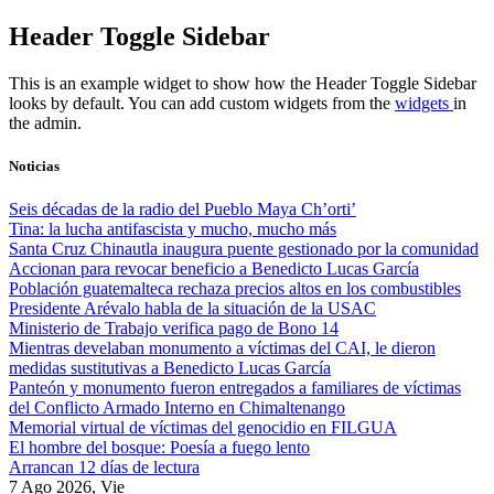
Skip
Header Toggle Sidebar
to
content
This is an example widget to show how the Header Toggle Sidebar
looks by default. You can add custom widgets from the
widgets
in
the admin.
Noticias
Seis décadas de la radio del Pueblo Maya Ch’orti’
Tina: la lucha antifascista y mucho, mucho más
Santa Cruz Chinautla inaugura puente gestionado por la comunidad
Accionan para revocar beneficio a Benedicto Lucas García
Población guatemalteca rechaza precios altos en los combustibles
Presidente Arévalo habla de la situación de la USAC
Ministerio de Trabajo verifica pago de Bono 14
Mientras develaban monumento a víctimas del CAI, le dieron
medidas sustitutivas a Benedicto Lucas García
Panteón y monumento fueron entregados a familiares de víctimas
del Conflicto Armado Interno en Chimaltenango
Memorial virtual de víctimas del genocidio en FILGUA
El hombre del bosque: Poesía a fuego lento
Arrancan 12 días de lectura
7 Ago 2026, Vie