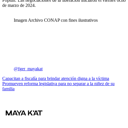
Poptún. Las negociaciones de la liberación iniciaron el viernes ocho
de marzo de 2024.
Imagen Archivo CONAP con fines ilustrativos
@fger_mayakat
Navegación
Capacitan a fiscalía para brindar atención digna a la víctima
Promueven reforma legislativa para no separar a la niñez de su
de
familia
entradas