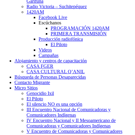
Garífuna
Radio Victoria – Suchitepéquez
1420AM
Facebook Live
Escúchanos
PROGRAMACIÓN 1420AM
PRIMERA TRANSMISIÓN
Producción radiofónica
El Piloto
Videos
Campañas
Alojamiento y centros de capacitación
CASA FGER
CASA CULTURAL Q’ANIL
Búsqueda de Personas Desaparecidas
Contacto Migrante
Micro Sitios
Genocidio Ixil
El Piloto
El silencio NO es una opción
III Encuentro Nacional de Comunicadoras y
Comunicadores Indígenas
IV Encuentro Nacional y II Mesoamericano de
Comunicadoras y Comunicadores Indígenas
V Encuentro de Comunicadoras y Comunicadores