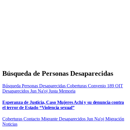
Búsqueda de Personas Desaparecidas
Búsqueda Personas Desaparecidas
Coberturas
Convenio 189 OIT
Desaparecidos
Jun Na'oj
Justa Memoria
Esperanza de Justicia, Caso Mujeres Achi y su denuncia contra
el terror de Estado “Violencia sexual”
Coberturas
Contacto Migrante
Desaparecidos
Jun Na'oj
Migración
Noticias