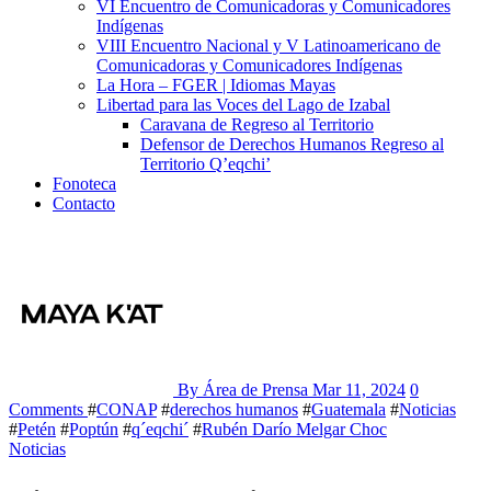
VI Encuentro de Comunicadoras y Comunicadores
Indígenas
VIII Encuentro Nacional y V Latinoamericano de
Comunicadoras y Comunicadores Indígenas
La Hora – FGER | Idiomas Mayas
Libertad para las Voces del Lago de Izabal
Caravana de Regreso al Territorio
Defensor de Derechos Humanos Regreso al
Territorio Q’eqchi’
Fonoteca
Contacto
By Área de Prensa
Mar 11, 2024
0
Comments
#
CONAP
#
derechos humanos
#
Guatemala
#
Noticias
#
Petén
#
Poptún
#
q´eqchi´
#
Rubén Darío Melgar Choc
Noticias