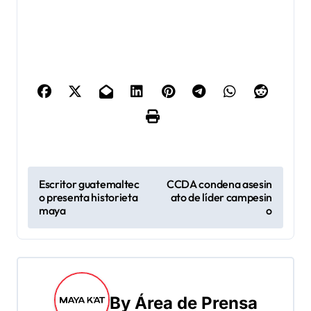
N
Escritor guatemaltec
CCDA condena asesin
o presenta historieta
ato de líder campesin
a
maya
o
v
e
g
By
Área de Prensa