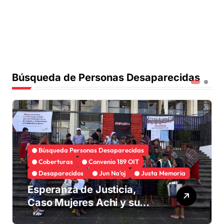
Búsqueda de Personas Desaparecidas
Búsqueda Personas Desaparecidas
Coberturas
Convenio 189 OIT
Desaparecidos
Jun Na'oj
Justa Memoria
Esperanza de Justicia,
Caso Mujeres Achi y su
denuncia contra el terror