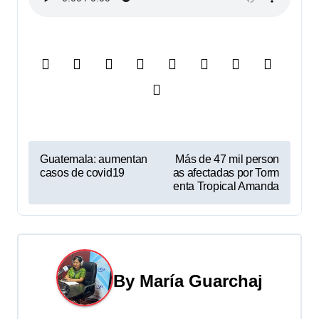
N
Guatemala: aumentan
Más de 47 mil person
casos de covid19
as afectadas por Torm
a
enta Tropical Amanda
v
e
g
By
María Guarchaj
a