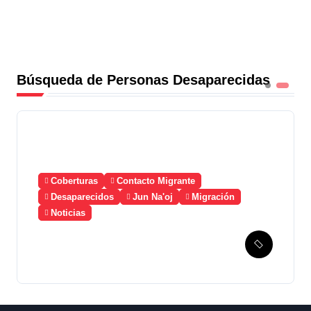
Búsqueda de Personas Desaparecidas
Coberturas
Contacto Migrante
Desaparecidos
Jun Na'oj
Migración
Noticias
Guatemala solicita a
México la creación de un
mecanismo de búsqueda de
migrantes desaparecidos
en 2023