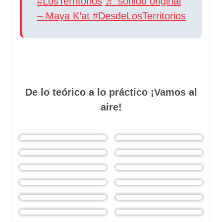
#LosTerritorios
♬ sonido original
– Maya K’at #DesdeLosTerritorios
De lo teórico a lo práctico ¡Vamos al
aire!