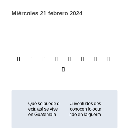
Miércoles 21 febrero 2024
N
Qué se puede d
Juventudes des
a
ecir, así se vive
conocen lo ocur
en Guatemala
rido en la guerra
v