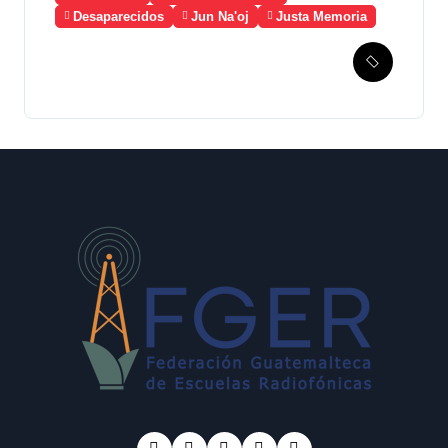
Desaparecidos
Jun Na'oj
Justa Memoria
Esperanza de Justicia,
Caso Mujeres Achi y su
denuncia contra el terror de
Estado “Violencia sexual”