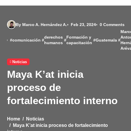
By Marco A. Hernández A.
Feb 23, 2024
0 Comments
Marc
derechos
Formación y
Anto
#
comunicación
#
#
#
Guatemala
#
humanos
capacitación
Hern
Arév
Noticias
Maya K’at inicia
proceso de
fortalecimiento interno
Home
Noticias
Maya K’at inicia proceso de fortalecimiento