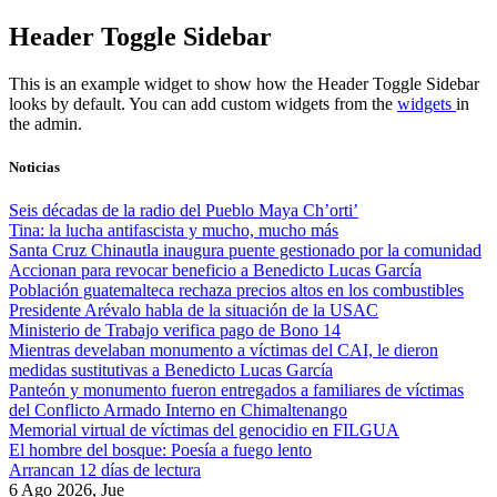
Skip
Header Toggle Sidebar
to
content
This is an example widget to show how the Header Toggle Sidebar
looks by default. You can add custom widgets from the
widgets
in
the admin.
Noticias
Seis décadas de la radio del Pueblo Maya Ch’orti’
Tina: la lucha antifascista y mucho, mucho más
Santa Cruz Chinautla inaugura puente gestionado por la comunidad
Accionan para revocar beneficio a Benedicto Lucas García
Población guatemalteca rechaza precios altos en los combustibles
Presidente Arévalo habla de la situación de la USAC
Ministerio de Trabajo verifica pago de Bono 14
Mientras develaban monumento a víctimas del CAI, le dieron
medidas sustitutivas a Benedicto Lucas García
Panteón y monumento fueron entregados a familiares de víctimas
del Conflicto Armado Interno en Chimaltenango
Memorial virtual de víctimas del genocidio en FILGUA
El hombre del bosque: Poesía a fuego lento
Arrancan 12 días de lectura
6 Ago 2026, Jue