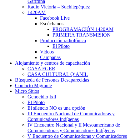
Garífuna
Radio Victoria – Suchitepéquez
1420AM
Facebook Live
Escúchanos
PROGRAMACIÓN 1420AM
PRIMERA TRANSMISIÓN
Producción radiofónica
El Piloto
Videos
Campañas
Alojamiento y centros de capacitación
CASA FGER
CASA CULTURAL Q’ANIL
Búsqueda de Personas Desaparecidas
Contacto Migrante
Micro Sitios
Genocidio Ixil
El Piloto
El silencio NO es una opción
III Encuentro Nacional de Comunicadoras y
Comunicadores Indígenas
IV Encuentro Nacional y II Mesoamericano de
Comunicadoras y Comunicadores Indígenas
V Encuentro de Comunicadoras y Comunicadores