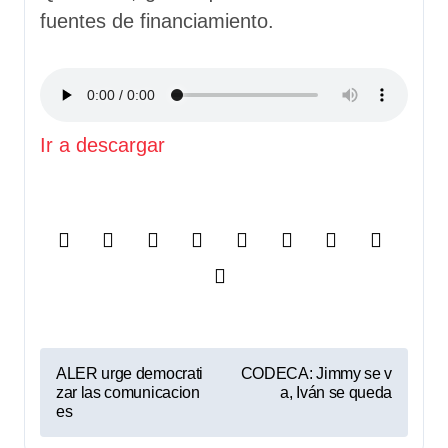
fuentes de financiamiento.
Ir a descargar
N
ALER urge democrati
CODECA: Jimmy se v
zar las comunicacion
a, Iván se queda
a
es