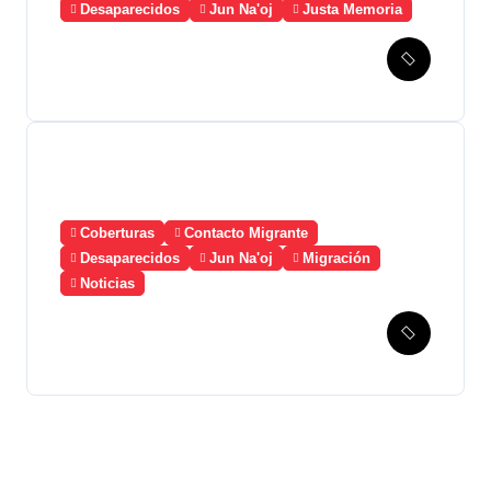
Desaparecidos
Jun Na'oj
Justa Memoria
Esperanza de Justicia,
Caso Mujeres Achi y su
denuncia contra el terror de
Estado “Violencia sexual”
Coberturas
Contacto Migrante
Desaparecidos
Jun Na'oj
Migración
Noticias
Guatemala solicita a
México la creación de un
mecanismo de búsqueda de
migrantes desaparecidos
en 2023