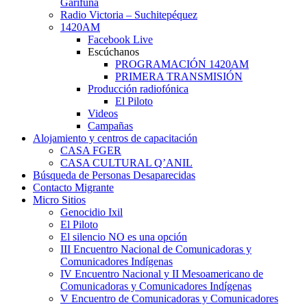
Garífuna
Radio Victoria – Suchitepéquez
1420AM
Facebook Live
Escúchanos
PROGRAMACIÓN 1420AM
PRIMERA TRANSMISIÓN
Producción radiofónica
El Piloto
Videos
Campañas
Alojamiento y centros de capacitación
CASA FGER
CASA CULTURAL Q’ANIL
Búsqueda de Personas Desaparecidas
Contacto Migrante
Micro Sitios
Genocidio Ixil
El Piloto
El silencio NO es una opción
III Encuentro Nacional de Comunicadoras y
Comunicadores Indígenas
IV Encuentro Nacional y II Mesoamericano de
Comunicadoras y Comunicadores Indígenas
V Encuentro de Comunicadoras y Comunicadores