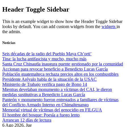
Skip
Header Toggle Sidebar
to
content
This is an example widget to show how the Header Toggle Sidebar
looks by default. You can add custom widgets from the
widgets
in
the admin.
Noticias
Seis décadas de la radio del Pueblo Maya Ch’orti’
Tina: la lucha antifascista y mucho, mucho más
Santa Cruz Chinautla inaugura puente gestionado por la comunidad
Accionan para revocar beneficio a Benedicto Lucas García
Población guatemalteca rechaza precios altos en los combustibles
Presidente Arévalo habla de la situación de la USAC
Ministerio de Trabajo verifica pago de Bono 14
Mientras develaban monumento a víctimas del CAI, le dieron
medidas sustitutivas a Benedicto Lucas García
Panteón y monumento fueron entregados a familiares de víctimas
del Conflicto Armado Interno en Chimaltenango
Memorial virtual de víctimas del genocidio en FILGUA
El hombre del bosque: Poesía a fuego lento
Arrancan 12 días de lectura
6 Ago 2026, Jue