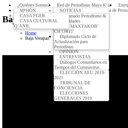
¿Quiénes Somos?
Red de Periodistas Maya K’at
Ener
Alojamiento y centros de capacitación
Búsqueda de Perso
MISIÓN
NOTICIAS
VISION
CASA FGER
REPORTAJES
Diplomado Periodismo &
Baja Verapaz
HISTORIA
CASA CULTURAL
Lineamiento para producir
Desigualdades
Q’ANIL
notas para el Noticiero Maya
RED MAXTAKOB’
K’at
CH’ORTI’
Home
Maya K’at, 18 años
Diplomado Ciclo de
Baja Verapaz
informando desde los
Actualización para
territorios
Periodistas
OPINIÓN
ENTREVISTAS
PERFILES
Diálogos Comunitarios en
COBERTURAS
Tiempos del Coronavirus
Mucho de que Hablar
ELECCIÓN AEU 2019-
2021
TRIBUNAL DE
CONCIENCIA
ELECCIONES
GENERALES 2019