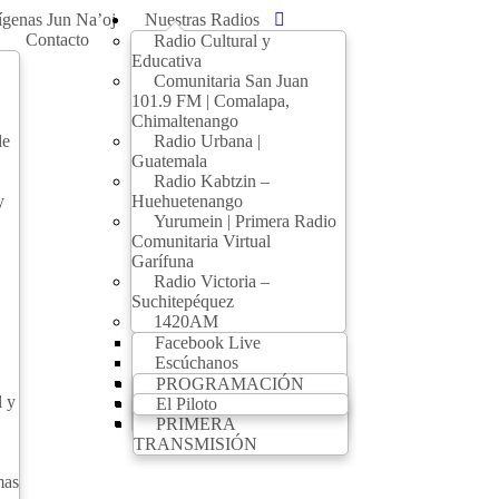
genas Jun Na’oj
Nuestras Radios
Contacto
Radio Cultural y
Educativa
Comunitaria San Juan
101.9 FM | Comalapa,
Chimaltenango
de
Radio Urbana |
Guatemala
Radio Kabtzin –
y
Huehuetenango
Yurumein | Primera Radio
Comunitaria Virtual
Garífuna
Radio Victoria –
Suchitepéquez
1420AM
Facebook Live
Escúchanos
Producción radiofónica
PROGRAMACIÓN
l y
Videos
1420AM
El Piloto
Campañas
PRIMERA
TRANSMISIÓN
mas