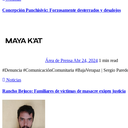
Concepción Panchisivic: Forzosamente desterrados y desalojos
Área de Prensa
Abr 24, 2024
1 min read
#Denuncia #ComunicaciónComunitaria #BajaVerapaz | Sergio Parede
Noticias
Rancho Bejuco: Familiares de víctimas de masacre exigen justicia