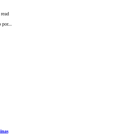
 read
 por...
inas