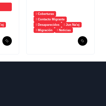
Coberturas
Contacto Migrante
'oj
Desaparecidos
Jun Na'oj
Migración
Noticias
Guatemala solicita
a México la
creación de un
mecanismo de
búsqueda de
migrantes
desaparecidos en
2023