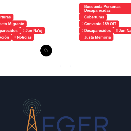
Búsqueda Personas
Desaparecidas
rturas
Coberturas
acto Migrante
Convenio 189 OIT
parecidos
Jun Na'oj
Desaparecidos
Jun Na
ación
Noticias
Justa Memoria
mala solicita
Esperanza de
ico la
Justicia, Caso
ción de un
Mujeres Achi y su
nismo de
denuncia contra el
ueda de
terror de Estado
antes
“Violencia sexual”
parecidos en