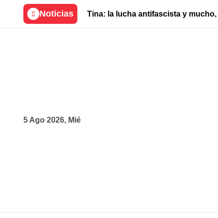
Skip
Noticias
Tina: la lucha antifascista y much
to
content
5 Ago 2026, Mié