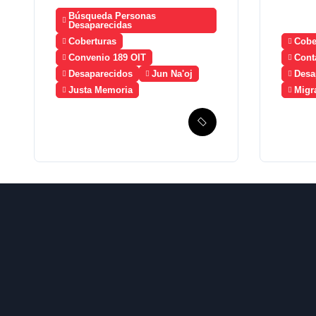
Búsqueda Personas
Desaparecidas
Coberturas
Cobe
Convenio 189 OIT
Cont
Desaparecidos
Jun Na'oj
Desa
Justa Memoria
Migr
Esperanza de
Guate
Justicia, Caso
a Méx
Mujeres Achi y su
crea
denuncia contra el
meca
terror de Estado
búsq
“Violencia sexual”
migr
desa
2023