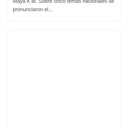
inmediata de exiliados y
Maya K’at. Sobre cinco temas nacionales se
presos políticos.
pronunciaron el...