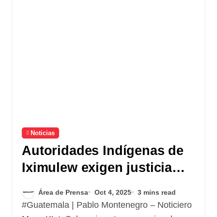
Noticias
Autoridades Indígenas de
Iximulew exigen justicia
por la Masacre de Alaska y
Área de Prensa
Oct 4, 2025
3 mins read
piden la liberación
#Guatemala | Pablo Montenegro – Noticiero