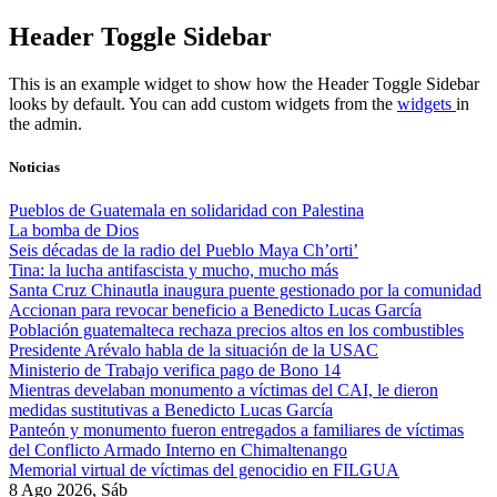
Skip
Header Toggle Sidebar
to
content
This is an example widget to show how the Header Toggle Sidebar
looks by default. You can add custom widgets from the
widgets
in
the admin.
Noticias
Pueblos de Guatemala en solidaridad con Palestina
La bomba de Dios
Seis décadas de la radio del Pueblo Maya Ch’orti’
Tina: la lucha antifascista y mucho, mucho más
Santa Cruz Chinautla inaugura puente gestionado por la comunidad
Accionan para revocar beneficio a Benedicto Lucas García
Población guatemalteca rechaza precios altos en los combustibles
Presidente Arévalo habla de la situación de la USAC
Ministerio de Trabajo verifica pago de Bono 14
Mientras develaban monumento a víctimas del CAI, le dieron
medidas sustitutivas a Benedicto Lucas García
Panteón y monumento fueron entregados a familiares de víctimas
del Conflicto Armado Interno en Chimaltenango
Memorial virtual de víctimas del genocidio en FILGUA
8 Ago 2026, Sáb