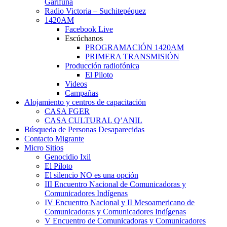
Garífuna
Radio Victoria – Suchitepéquez
1420AM
Facebook Live
Escúchanos
PROGRAMACIÓN 1420AM
PRIMERA TRANSMISIÓN
Producción radiofónica
El Piloto
Videos
Campañas
Alojamiento y centros de capacitación
CASA FGER
CASA CULTURAL Q’ANIL
Búsqueda de Personas Desaparecidas
Contacto Migrante
Micro Sitios
Genocidio Ixil
El Piloto
El silencio NO es una opción
III Encuentro Nacional de Comunicadoras y
Comunicadores Indígenas
IV Encuentro Nacional y II Mesoamericano de
Comunicadoras y Comunicadores Indígenas
V Encuentro de Comunicadoras y Comunicadores