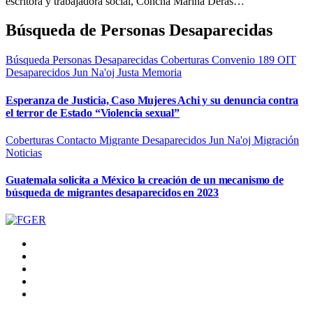
escritora y trabajadora social, Concha Marina Deras…
Búsqueda de Personas Desaparecidas
Búsqueda Personas Desaparecidas
Coberturas
Convenio 189 OIT
Desaparecidos
Jun Na'oj
Justa Memoria
Esperanza de Justicia, Caso Mujeres Achi y su denuncia contra
el terror de Estado “Violencia sexual”
Coberturas
Contacto Migrante
Desaparecidos
Jun Na'oj
Migración
Noticias
Guatemala solicita a México la creación de un mecanismo de
búsqueda de migrantes desaparecidos en 2023