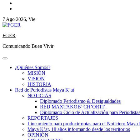
7 Ago 2026, Vie
FGER
Comunicando Buen Vivir
¿Quiénes Somos?
MISIÓN
VISION
HISTORIA
Red de Periodistas Maya K’at
NOTICIAS
Diplomado Periodismo & Desigualdades
RED MAXTAKOB’ CH’ORTI’
Diplomado Ciclo de Actualización para Periodista
REPORTAJES
Lineamiento para producir notas para el Noticiero Maya 
Maya K’at, 18 años informando desde los territorios
OPINIÓN