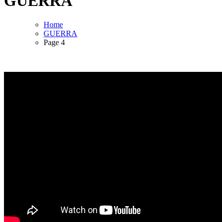
GUERRA
Home
GUERRA
Page 4