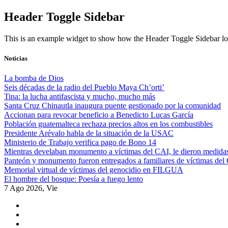
Skip
Header Toggle Sidebar
to
content
This is an example widget to show how the Header Toggle Sidebar lo
Noticias
La bomba de Dios
Seis décadas de la radio del Pueblo Maya Ch’orti’
Tina: la lucha antifascista y mucho, mucho más
Santa Cruz Chinautla inaugura puente gestionado por la comunidad
Accionan para revocar beneficio a Benedicto Lucas García
Población guatemalteca rechaza precios altos en los combustibles
Presidente Arévalo habla de la situación de la USAC
Ministerio de Trabajo verifica pago de Bono 14
Mientras develaban monumento a víctimas del CAI, le dieron medidas
Panteón y monumento fueron entregados a familiares de víctimas del
Memorial virtual de víctimas del genocidio en FILGUA
El hombre del bosque: Poesía a fuego lento
7 Ago 2026, Vie