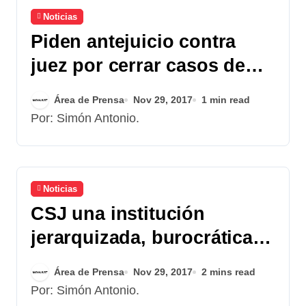
Noticias
Piden antejuicio contra
juez por cerrar casos de
alto impacto
Área de Prensa
Nov 29, 2017
1 min read
Por: Simón Antonio.
Noticias
CSJ una institución
jerarquizada, burocrática y
masculinazada según
Área de Prensa
Nov 29, 2017
2 mins read
informe de Impunity Watch
Por: Simón Antonio.