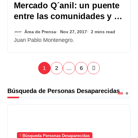
Mercado Q´anil: un puente
entre las comunidades y la
capital
Área de Prensa
Nov 27, 2017
2 mins read
Juan Pablo Montenegro.
P
1
2
…
6
a
Búsqueda de Personas Desaparecidas
g
i
n
a
Búsqueda Personas Desaparecidas