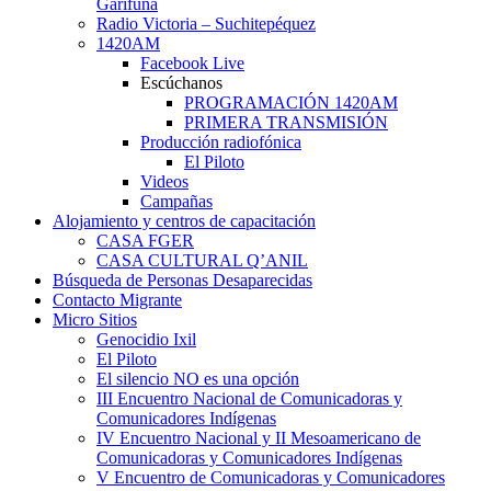
Garífuna
Radio Victoria – Suchitepéquez
1420AM
Facebook Live
Escúchanos
PROGRAMACIÓN 1420AM
PRIMERA TRANSMISIÓN
Producción radiofónica
El Piloto
Videos
Campañas
Alojamiento y centros de capacitación
CASA FGER
CASA CULTURAL Q’ANIL
Búsqueda de Personas Desaparecidas
Contacto Migrante
Micro Sitios
Genocidio Ixil
El Piloto
El silencio NO es una opción
III Encuentro Nacional de Comunicadoras y
Comunicadores Indígenas
IV Encuentro Nacional y II Mesoamericano de
Comunicadoras y Comunicadores Indígenas
V Encuentro de Comunicadoras y Comunicadores