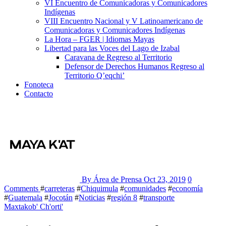
VI Encuentro de Comunicadoras y Comunicadores
Indígenas
VIII Encuentro Nacional y V Latinoamericano de
Comunicadoras y Comunicadores Indígenas
La Hora – FGER | Idiomas Mayas
Libertad para las Voces del Lago de Izabal
Caravana de Regreso al Territorio
Defensor de Derechos Humanos Regreso al
Territorio Q’eqchi’
Fonoteca
Contacto
By Área de Prensa
Oct 23, 2019
0
Comments
#
carreteras
#
Chiquimula
#
comunidades
#
economía
#
Guatemala
#
Jocotán
#
Noticias
#
región 8
#
transporte
Maxtakob' Ch'orti'