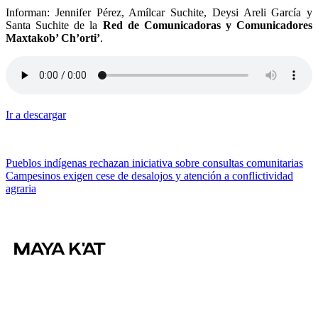
Informan: Jennifer Pérez, Amílcar Suchite, Deysi Areli García y
Santa Suchite de la
Red de Comunicadoras y Comunicadores
Maxtakob’ Ch’orti’
.
Ir a descargar
Navegación
Pueblos indígenas rechazan iniciativa sobre consultas comunitarias
Campesinos exigen cese de desalojos y atención a conflictividad
de
agraria
entradas