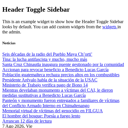
Skip
Header Toggle Sidebar
to
content
This is an example widget to show how the Header Toggle Sidebar
looks by default. You can add custom widgets from the
widgets
in
the admin.
Noticias
Seis décadas de la radio del Pueblo Maya Ch’orti’
Tina: la lucha antifascista y mucho, mucho más
Santa Cruz Chinautla inaugura puente gestionado por la comunidad
Accionan para revocar beneficio a Benedicto Lucas García
Población guatemalteca rechaza precios altos en los combustibles
Presidente Arévalo habla de la situación de la USAC
Ministerio de Trabajo verifica pago de Bono 14
Mientras develaban monumento a víctimas del CAI, le dieron
medidas sustitutivas a Benedicto Lucas García
Panteón y monumento fueron entregados a familiares de víctimas
del Conflicto Armado Interno en Chimaltenango
Memorial virtual de víctimas del genocidio en FILGUA
El hombre del bosque: Poesía a fuego lento
Arrancan 12 días de lectura
7 Ago 2026, Vie