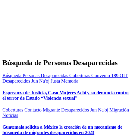
Búsqueda de Personas Desaparecidas
Búsqueda Personas Desaparecidas
Coberturas
Convenio 189 OIT
Desaparecidos
Jun Na'oj
Justa Memoria
Esperanza de Justicia, Caso Mujeres Achi y su denuncia contra
el terror de Estado “Violencia sexual”
Coberturas
Contacto Migrante
Desaparecidos
Jun Na'oj
Migración
Noticias
Guatemala solicita a México la creación de un mecanismo de
búsqueda de migrantes desaparecidos en 2023