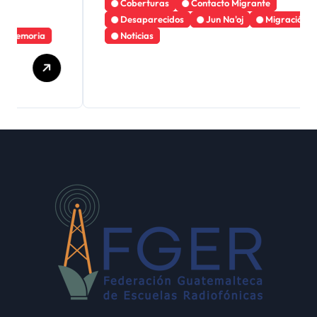
Coberturas
Contacto Migrante
Desaparecidos
Jun Na'oj
Migración
Noticias
Guatemala solicita a
México la creación de un
mecanismo de búsqueda
de migrantes
desaparecidos en 2023