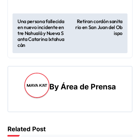
N
Una persona fallecida
Retiran cordón sanita
en nuevo incidente en
rio en San Juan del Ob
a
tre Nahualá y Nueva S
ispo
anta Catarina Ixtahua
v
cán
e
g
a
By
Área de Prensa
c
i
ó
Related Post
n