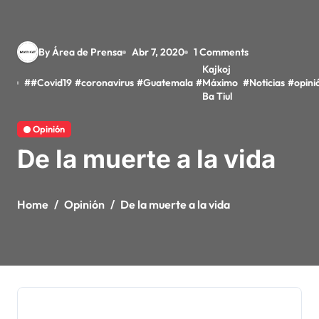
By Área de Prensa
Abr 7, 2020
1 Comments
Kajkoj
#
#Covid19
#
coronavirus
#
Guatemala
#
Máximo
#
Noticias
#
opini
Ba Tiul
Opinión
De la muerte a la vida
Home
Opinión
De la muerte a la vida