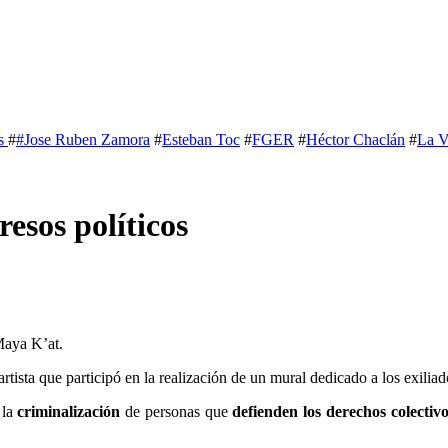
s
#
#Jose Ruben Zamora
#
Esteban Toc
#
FGER
#
Héctor Chaclán
#
La V
resos políticos
Maya K’at.
artista que participó en la realización de un mural dedicado a los exiliad
 la
criminalización
de personas que
defienden los derechos colectivo