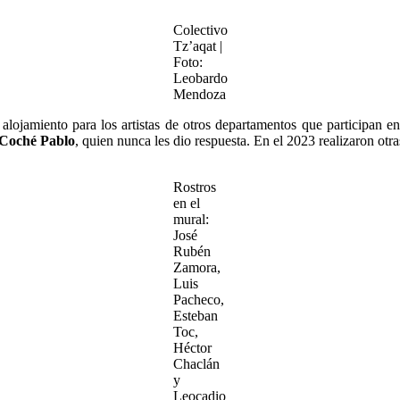
Colectivo
Tz’aqat |
Foto:
Leobardo
Mendoza
ojamiento para los artistas de otros departamentos que participan en
 Coché Pablo
, quien nunca les dio respuesta.
En el 2023 realizaron otra
Rostros
en el
mural:
José
Rubén
Zamora,
Luis
Pacheco,
Esteban
Toc,
Héctor
Chaclán
y
Leocadio