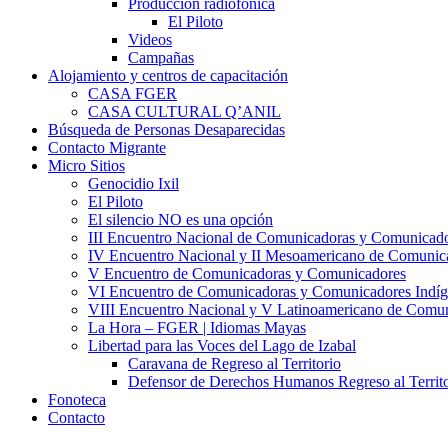
Producción radiofónica
El Piloto
Videos
Campañas
Alojamiento y centros de capacitación
CASA FGER
CASA CULTURAL Q’ANIL
Búsqueda de Personas Desaparecidas
Contacto Migrante
Micro Sitios
Genocidio Ixil
El Piloto
El silencio NO es una opción
III Encuentro Nacional de Comunicadoras y Comunicado
IV Encuentro Nacional y II Mesoamericano de Comunic
V Encuentro de Comunicadoras y Comunicadores
VI Encuentro de Comunicadoras y Comunicadores Indíg
VIII Encuentro Nacional y V Latinoamericano de Comu
La Hora – FGER | Idiomas Mayas
Libertad para las Voces del Lago de Izabal
Caravana de Regreso al Territorio
Defensor de Derechos Humanos Regreso al Territo
Fonoteca
Contacto