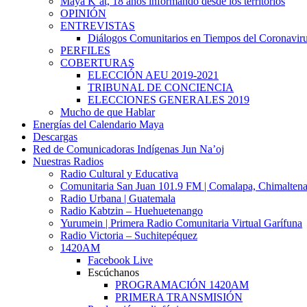
Maya K’at, 18 años informando desde los territorios
OPINIÓN
ENTREVISTAS
Diálogos Comunitarios en Tiempos del Coronavir
PERFILES
COBERTURAS
ELECCIÓN AEU 2019-2021
TRIBUNAL DE CONCIENCIA
ELECCIONES GENERALES 2019
Mucho de que Hablar
Energías del Calendario Maya
Descargas
Red de Comunicadoras Indígenas Jun Na’oj
Nuestras Radios
Radio Cultural y Educativa
Comunitaria San Juan 101.9 FM | Comalapa, Chimalten
Radio Urbana | Guatemala
Radio Kabtzin – Huehuetenango
Yurumein | Primera Radio Comunitaria Virtual Garífuna
Radio Victoria – Suchitepéquez
1420AM
Facebook Live
Escúchanos
PROGRAMACIÓN 1420AM
PRIMERA TRANSMISIÓN