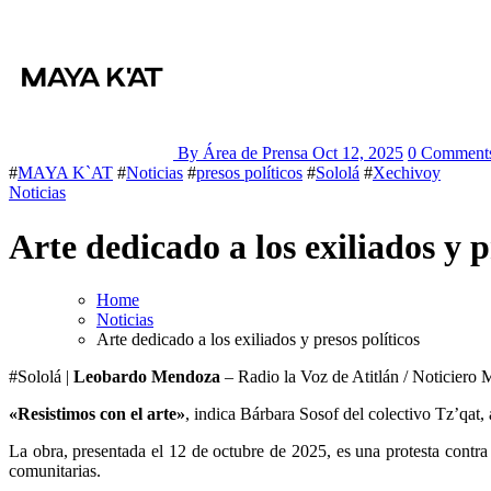
By Área de Prensa
Oct 12, 2025
0 Comment
#
MAYA K`AT
#
Noticias
#
presos políticos
#
Sololá
#
Xechivoy
Noticias
Arte dedicado a los exiliados y p
Home
Noticias
Arte dedicado a los exiliados y presos políticos
#Sololá |
Leobardo Mendoza
– Radio la Voz de Atitlán / Noticiero 
«Resistimos con el arte»
, indica Bárbara Sosof del colectivo Tz’qat, 
La obra, presentada el 12 de octubre de 2025, es una protesta contra
comunitarias.