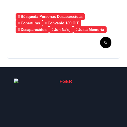
Búsqueda Personas Desaparecidas
Coberturas
Convenio 189 OIT
Desaparecidos
Jun Na'oj
Justa Memoria
Esperanza de Justicia,
Caso Mujeres Achi y su
denuncia contra el terror de
Estado “Violencia sexual”