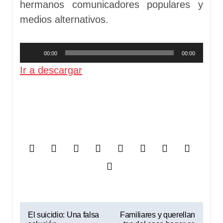
hermanos comunicadores populares y
medios alternativos.
Reproductor
00:00
00:00
de
Ir a descargar
audio
N
El suicidio: Una falsa
Familiares y querellan