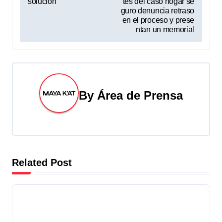
solución
tes del caso hogar se
a
guro denuncia retraso
en el proceso y prese
v
ntan un memorial
e
g
a
By
Área de Prensa
c
i
ó
Related Post
n
d
e