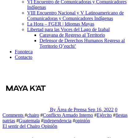
VI Encuentro de Comunicadoras y Comunicadores
Indígenas
VIII Encuentro Nacional y V Latinoamericano de
Comunicadoras y Comunicadores Indígenas
La Hora – FGER | Idiomas Mayas
Libertad para las Voces del Lago de Izabal
Caravana de Regreso al Territorio
Defensor de Derechos Humanos Regreso al
Territorio Q’eqchi’
Fonoteca
Contacto
By Área de Prensa
Sep 16, 2022
0
Comments
#
chairo
#
Conflicto Armado Interno
#
Ejército
#
fiestas
patrias
#
Guatemala
#
independencia
#
opinión
El sentir del Chairo
Opinión