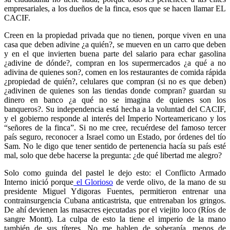
empresariales, a los dueños de la finca, esos que se hacen llamar EL
CACIF.
Creen en la propiedad privada que no tienen, porque viven en una
casa que deben adivine ¿a quién?, se mueven en un carro que deben
y en el que invierten buena parte del salario para echar gasolina
¿adivine de dónde?, compran en los supermercados ¿a qué a no
adivina de quienes son?, comen en los restaurantes de comida rápida
¿propiedad de quién?, celulares que compran (si no es que deben)
¿adivinen de quienes son las tiendas donde compran? guardan su
dinero en banco ¿a qué no se imagina de quienes son los
banqueros?. Su independencia está hecha a la voluntad del CACIF,
y el gobierno responde al interés del Imperio Norteamericano y los
“señores de la finca”. Si no me cree, recuérdese del famoso tercer
país seguro, reconocer a Israel como un Estado, por órdenes del tío
Sam. No le digo que tener sentido de pertenencia hacía su país esté
mal, solo que debe hacerse la pregunta: ¿de qué libertad me alegro?
Solo como guinda del pastel le dejo esto: el Conflicto Armado
Interno inició porque
el Glorioso
de verde olivo, de la mano de su
presidente Miguel Ydigoras Fuentes, permitieron entrenar una
contrainsurgencia Cubana anticastrista, que entrenaban los gringos.
De ahí devienen las masacres ejecutadas por el viejito loco (Ríos de
sangre Montt). La culpa de esto la tiene el imperio de la mano
también de sus títeres. No me hablen de soberanía, menos de