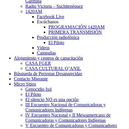
Garífuna
Radio Victoria – Suchitepéquez
1420AM
Facebook Live
Escúchanos
PROGRAMACIÓN 1420AM
PRIMERA TRANSMISIÓN
Producción radiofónica
El Piloto
Videos
Campañas
Alojamiento y centros de capacitación
CASA FGER
CASA CULTURAL Q’ANIL
Búsqueda de Personas Desaparecidas
Contacto Migrante
Micro Sitios
Genocidio Ixil
El Piloto
El silencio NO es una opción
III Encuentro Nacional de Comunicadoras y
Comunicadores Indígenas
IV Encuentro Nacional y II Mesoamericano de
Comunicadoras y Comunicadores Indígenas
V Encuentro de Comunicadoras y Comunicadores