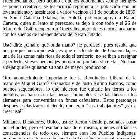
Huehuetenango, pero debido a que los gobernantes -como siempre-
se ponen creativos, se les ocurrió reprimir a la población con un
levantamiento y asesinaron a varios vecinos el 1 de octubre de 1839,
en Santa Catarina Ixtahuacán, Sololá, pidieron apoyo a Rafael
Carrera, quien ni lento ni perezoso, se dejó ir con todo y el 26 de
febrero de 1840 recuperaron Quetzaltenango, de esa forma acabaron
con los sueños de independencia del Sexto Estado.
Usté dirá: ¿Chairo qué onda mano? ¡te perdiste!, pues resulta que
no, porque menciono esto, es que el Occidente de Guatemala, es
una de las zonas más ricas de todo el territorio, no se iban a resignar
a perderlo, si esos personajes no dan un puntada sin dedal. No iban
a dejar que les quitaran su zona de mayor producción.
Otro acontecimiento importante fue la Revolución Liberal de la
mano de Miguel García Granados y de Justo Rufino Barrios, como
buenos saqueadores, lo que hicieron fue quitarle las tierras a los
pueblos, acabaron con las tierras comunales y se las dieron a los
alemanes para convertirlas en fincas cafetaleras. Estos personajes
después esclavizaron diciendo que eran “sus trabajadores” ¿va a
creer usté?
Militares, Dictadores, Ubico, así se fueron viendo personajes pasar
por el poder, pero el resultado ha sido el mismo, quienes sufrían las
consecuencias de todo eso, siempre eran los Pueblos Indígenas,
porque no se les tomaba en cuenta en la política nacional, no podían