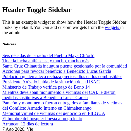
Skip
Header Toggle Sidebar
to
content
This is an example widget to show how the Header Toggle Sidebar
looks by default. You can add custom widgets from the
widgets
in
the admin.
Noticias
Seis décadas de la radio del Pueblo Maya Ch’orti’
Tina: la lucha antifascista y mucho, mucho más
Santa Cruz Chinautla inaugura puente gestionado por la comunidad
Accionan para revocar beneficio a Benedicto Lucas García
Población guatemalteca rechaza precios altos en los combustibles
Presidente Arévalo habla de la situación de la USAC
Ministerio de Trabajo verifica pago de Bono 14
Mientras develaban monumento a víctimas del CAI, le dieron
medidas sustitutivas a Benedicto Lucas García
Panteón y monumento fueron entregados a familiares de víctimas
del Conflicto Armado Interno en Chimaltenango
Memorial virtual de víctimas del genocidio en FILGUA
El hombre del bosque: Poesía a fuego lento
Arrancan 12 días de lectura
7 Ago 2026, Vie