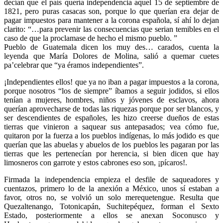
decían que el país quería independencia aquel 15 de septiembre de
1821, pero puras casacas son, porque lo que querían era dejar de
pagar impuestos para mantener a la corona española, sí ahí lo dejan
clarito: “…para prevenir las consecuencias que serian temibles en el
caso de que la proclamase de hecho el mismo pueblo. ”
Pueblo de Guatemala dicen los muy des… carados, cuenta la
leyenda que María Dolores de Molina, salió a quemar cuetes
pa’celebrar que “ya éramos independientes”.
¡Independientes ellos! que ya no iban a pagar impuestos a la corona,
porque nosotros “los de siempre” íbamos a seguir jodidos, si ellos
tenían a mujeres, hombres, niños y jóvenes de esclavos, ahora
querían aprovecharse de todas las riquezas porque por ser blancos, y
ser descendientes de españoles, les hizo creerse dueños de estas
tierras que vinieron a saquear sus antepasados; vea cómo fue,
quitaron por la fuerza a los pueblos indígenas, lo más jodido es que
querían que las abuelas y abuelos de los pueblos les pagaran por las
tierras que les pertenecían por herencia, si bien dicen que hay
limosneros con garrote y estos cabrones eso son, ¡pícaros!.
Firmada la independencia empieza el desfile de saqueadores y
cuentazos, primero lo de la anexión a México, unos sí estaban a
favor, otros no, se volvió un solo merequetengue. Resulta que
Quezaltenango, Totonicapán, Suchitepéquez, forman el Sexto
Estado, posteriormente a ellos se anexan Soconusco y