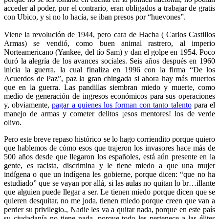
acceder al poder, por el contrario, eran obligados a trabajar de gratis
con Ubico, y si no lo hacía, se iban presos por “huevones”.
Viene la revolución de 1944, pero cara de Hacha ( Carlos Castillos
Armas) se vendió, como buen animal rastrero, al imperio
Norteamericano (Yankee, del tío Sam) y dan el golpe en 1954. Poco
duró la alegría de los avances sociales. Seis años después en 1960
inicia la guerra, la cual finaliza en 1996 con la firma “De los
Acuerdos de Paz”, paz la gran chingada si ahora hay más muertos
que en la guerra. Las pandillas siembran miedo y muerte, como
medio de generación de ingresos económicos para sus operaciones
y, obviamente,
pagar a quienes los forman con tanto talento
para el
manejo de armas y cometer delitos ¡esos mentores! los de verde
olivo.
Pero este breve repaso histórico se lo hago corriendito porque quiero
que hablemos de cómo esos que trajeron los invasores hace más de
500 años desde que llegaron los españoles, está aún presente en la
gente, es racista, discrimina y le tiene miedo a que una mujer
indígena o que un indígena les gobierne, porque dicen: “que no ha
estudiado” que se vayan por allá, si las aulas no quitan lo br…illante
que alguien puede llegar a ser. Le tienen miedo porque dicen que se
quieren desquitar, no me joda, tienen miedo porque creen que van a
perder su privilegio., Nadie les va a quitar nada, porque en este país
su ciudadanía no tiene nada, porque todo les pertenece a las élites