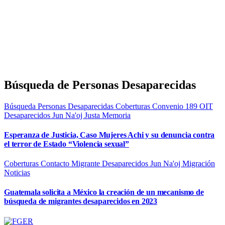
Búsqueda de Personas Desaparecidas
Búsqueda Personas Desaparecidas
Coberturas
Convenio 189 OIT
Desaparecidos
Jun Na'oj
Justa Memoria
Esperanza de Justicia, Caso Mujeres Achi y su denuncia contra
el terror de Estado “Violencia sexual”
Coberturas
Contacto Migrante
Desaparecidos
Jun Na'oj
Migración
Noticias
Guatemala solicita a México la creación de un mecanismo de
búsqueda de migrantes desaparecidos en 2023