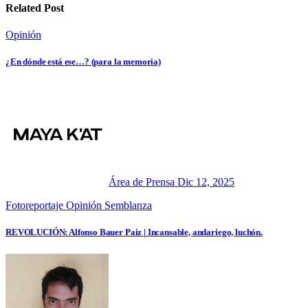
Related Post
Opinión
¿En dónde está ese…? (para la memoria)
Área de Prensa
Dic 12, 2025
Fotoreportaje
Opinión
Semblanza
REVOLUCIÓN: Alfonso Bauer Paiz | Incansable, andariego, luchón.