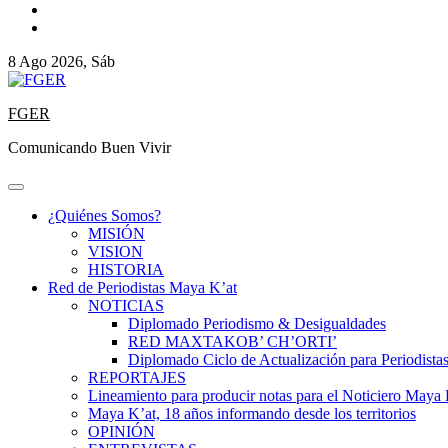
8 Ago 2026, Sáb
FGER
Comunicando Buen Vivir
¿Quiénes Somos?
MISIÓN
VISION
HISTORIA
Red de Periodistas Maya K’at
NOTICIAS
Diplomado Periodismo & Desigualdades
RED MAXTAKOB’ CH’ORTI’
Diplomado Ciclo de Actualización para Periodista
REPORTAJES
Lineamiento para producir notas para el Noticiero Maya 
Maya K’at, 18 años informando desde los territorios
OPINIÓN