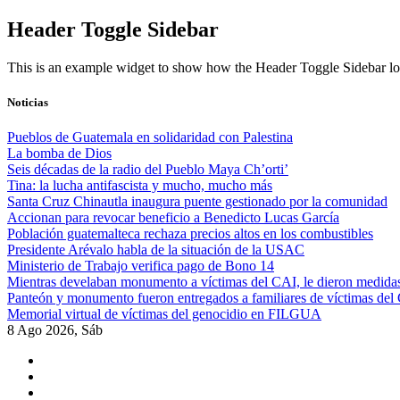
Skip
Header Toggle Sidebar
to
content
This is an example widget to show how the Header Toggle Sidebar lo
Noticias
Pueblos de Guatemala en solidaridad con Palestina
La bomba de Dios
Seis décadas de la radio del Pueblo Maya Ch’orti’
Tina: la lucha antifascista y mucho, mucho más
Santa Cruz Chinautla inaugura puente gestionado por la comunidad
Accionan para revocar beneficio a Benedicto Lucas García
Población guatemalteca rechaza precios altos en los combustibles
Presidente Arévalo habla de la situación de la USAC
Ministerio de Trabajo verifica pago de Bono 14
Mientras develaban monumento a víctimas del CAI, le dieron medidas
Panteón y monumento fueron entregados a familiares de víctimas del
Memorial virtual de víctimas del genocidio en FILGUA
8 Ago 2026, Sáb