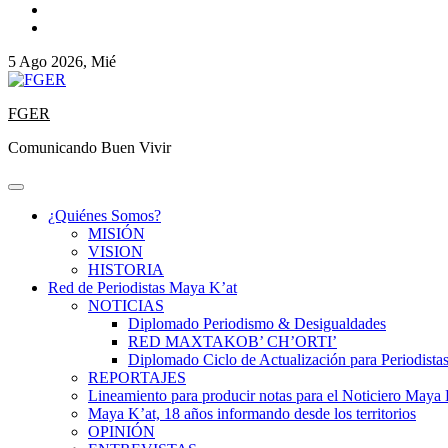
5 Ago 2026, Mié
FGER
Comunicando Buen Vivir
¿Quiénes Somos?
MISIÓN
VISION
HISTORIA
Red de Periodistas Maya K’at
NOTICIAS
Diplomado Periodismo & Desigualdades
RED MAXTAKOB’ CH’ORTI’
Diplomado Ciclo de Actualización para Periodista
REPORTAJES
Lineamiento para producir notas para el Noticiero Maya 
Maya K’at, 18 años informando desde los territorios
OPINIÓN