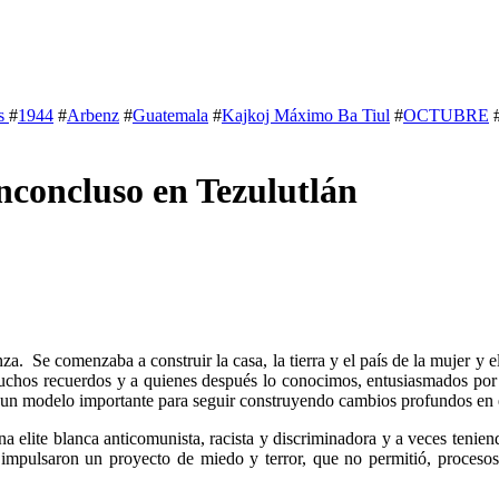
s
#
1944
#
Arbenz
#
Guatemala
#
Kajkoj Máximo Ba Tiul
#
OCTUBRE
nconcluso en Tezulutlán
za. Se comenzaba a construir la casa, la tierra y el país de la mujer 
uchos recuerdos y a quienes después lo conocimos, entusiasmados por
 un modelo importante para seguir construyendo cambios profundos en e
a elite blanca anticomunista, racista y discriminadora y a veces teniend
 impulsaron un proyecto de miedo y terror, que no permitió, procesos