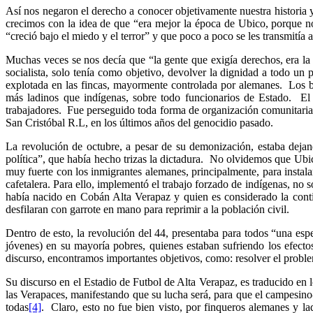
Así nos negaron el derecho a conocer objetivamente nuestra historia y
crecimos con la idea de que “era mejor la época de Ubico, porque no
“creció bajo el miedo y el terror” y que poco a poco se les transmitía a
Muchas veces se nos decía que “la gente que exigía derechos, era la
socialista, solo tenía como objetivo, devolver la dignidad a todo un
explotada en las fincas, mayormente controlada por alemanes. Los b
más ladinos que indígenas, sobre todo funcionarios de Estado. El 
trabajadores. Fue perseguido toda forma de organización comunitaria,
San Cristóbal R.L, en los últimos años del genocidio pasado.
La revolución de octubre, a pesar de su demonización, estaba dejan
política”, que había hecho trizas la dictadura. No olvidemos que Ubi
muy fuerte con los inmigrantes alemanes, principalmente, para instalar
cafetalera. Para ello, implementó el trabajo forzado de indígenas, no s
había nacido en Cobán Alta Verapaz y quien es considerado la contin
desfilaran con garrote en mano para reprimir a la población civil.
Dentro de esto, la revolución del 44, presentaba para todos “una esp
jóvenes) en su mayoría pobres, quienes estaban sufriendo los efecto
discurso, encontramos importantes objetivos, como: resolver el problema 
Su discurso en el Estadio de Futbol de Alta Verapaz, es traducido en
las Verapaces, manifestando que su lucha será, para que el campesino
todas
[4]
. Claro, esto no fue bien visto, por finqueros alemanes y la