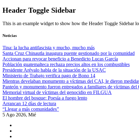
Skip
Header Toggle Sidebar
to
content
This is an example widget to show how the Header Toggle Sidebar lo
Noticias
Tina: la lucha antifascista y mucho, mucho más
Santa Cruz Chinautla inaugura puente gestionado por la comunidad
Accionan para revocar beneficio a Benedicto Lucas García
Población guatemalteca rechaza precios altos en los combustibles
Presidente Arévalo habla de la situación de la USAC
Ministerio de Trabajo verifica pago de Bono 14
Mientras develaban monumento a víctimas del CAI, le dieron medidas
Panteón y monumento fueron entregados a familiares de víctimas del
Memorial virtual de víctimas del genocidio en FILGUA
El hombre del bosque: Poesía a fuego lento
Arrancan 12 días de lectura
“Llegar a más comunidades”
5 Ago 2026, Mié