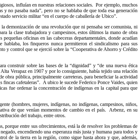
igiosos, influían en nuestras relaciones sociales. Por ejemplo, muchos
tas y no pasaba nada”, pero no se hablaba de que toda esa generación
estado servicio militar “en el cuerpo de caballería de Ubico”.
e la demonización de una revolución que ni pensaba ser comunista, ni
para la clase trabajadora y campesinos, estos últimos la mano de obra
s pequeñas oficinas en las cabeceras departamentales, donde acudían
 hablaba, los finqueros nunca permitieron el sindicalismo para sus
to y control que se ejerció sobre la “Cooperativa de Ahorro y Crédito
ra construir sobre las bases de la “dignidad” y “de una nueva ética
Alta Verapaz en 1907 y por lo consiguiente, había tejido una relación
e obra pública, principalmente carreteras, para beneficiar la actividad
 las fincas cafetaleras”. A ubico le sucede Federico Ponce Vaides, quien
cas fue ordenar la concentración de indígenas en la capital para que
gente (hombres, mujeres, indígenas, no indígenas, campesinos, niños,
pectativa de que venían momentos de cambio en el país. Arbenz, en su
tribución del trabajo, entre otros.
 porque entre sus ofrecimientos, está la de resolver los problemas de
bía negado, encendiendo una esperanza más justa y humana para todos y
rol de la tierra en la región, como sigue hasta ahora y que, además,