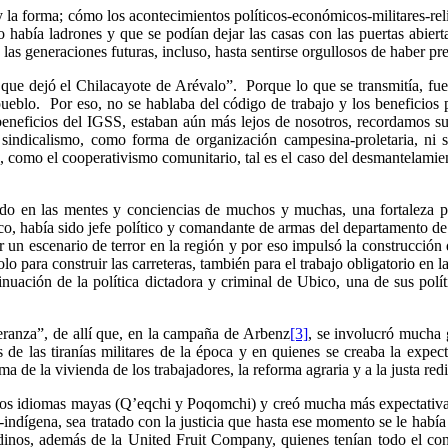
 la forma; cómo los acontecimientos políticos-económicos-militares-rel
 había ladrones y que se podían dejar las casas con las puertas abier
 las generaciones futuras, incluso, hasta sentirse orgullosos de haber pr
 que dejó el Chilacayote de Arévalo”. Porque lo que se transmitía, fu
 pueblo. Por eso, no se hablaba del código de trabajo y los beneficios 
eneficios del IGSS, estaban aún más lejos de nosotros, recordamos su
sindicalismo, como forma de organización campesina-proletaria, ni se
 como el cooperativismo comunitario, tal es el caso del desmantelamien
do en las mentes y conciencias de muchos y muchas, una fortaleza pa
co, había sido jefe político y comandante de armas del departamento de 
 un escenario de terror en la región y por eso impulsó la construcción d
olo para construir las carreteras, también para el trabajo obligatorio en
uación de la política dictadora y criminal de Ubico, una de sus políti
eranza”, de allí que, en la campaña de Arbenz
[3]
, se involucró mucha 
s de las tiranías militares de la época y en quienes se creaba la ex
de la vivienda de los trabajadores, la reforma agraria y a la justa redis
 los idiomas mayas (Q’eqchi y Poqomchi) y creó mucha más expectativas,
-indígena, sea tratado con la justicia que hasta ese momento se le ha
dinos, además de la United Fruit Company, quienes tenían todo el cont