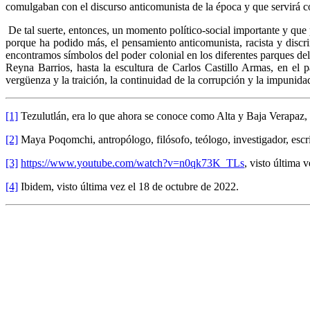
comulgaban con el discurso anticomunista de la época y que servirá c
De tal suerte, entonces, un momento político-social importante y que
porque ha podido más, el pensamiento anticomunista, racista y discr
encontramos símbolos del poder colonial en los diferentes parques del
Reyna Barrios, hasta la escultura de Carlos Castillo Armas, en el p
vergüenza y la traición, la continuidad de la corrupción y la impunida
[1]
Tezulutlán, era lo que ahora se conoce como Alta y Baja Verapaz, 
[2]
Maya Poqomchi, antropólogo, filósofo, teólogo, investigador, escri
[3]
https://www.youtube.com/watch?v=n0qk73K_TLs
, visto última 
[4]
Ibidem, visto última vez el 18 de octubre de 2022.