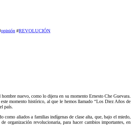
#
opinión
#
REVOLUCIÓN
y el hombre nuevo, como lo dijera en su momento Ernesto Che Guevara.
 este momento histórico, al que le hemos llamado “Los Diez Años de
l país.
o como aliados a familias indígenas de clase alta, que, bajo el miedo,
 de organización revolucionaria, para hacer cambios importantes, en