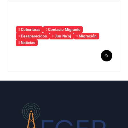
Búsqueda Personas Desaparecidas
Coberturas
Convenio 189 OIT
Desaparecidos
Jun Na'oj
Justa Memoria
Esperanza de Justicia,
Caso Mujeres Achi y su
denuncia contra el terror de
Estado “Violencia sexual”