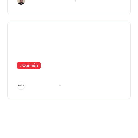
Marco A. Hernández A.
Oct 20, 2025
Opinión
Sin Rumbo, Sin Proyecto
Área de Prensa
Abr 9, 2025