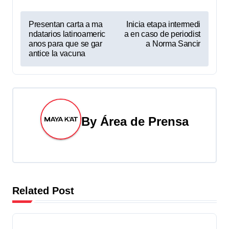
N
Presentan carta a ma
Inicia etapa intermedi
ndatarios latinoameric
a en caso de periodist
a
anos para que se gar
a Norma Sancir
antice la vacuna
v
e
g
By
Área de Prensa
a
c
i
ó
Related Post
n