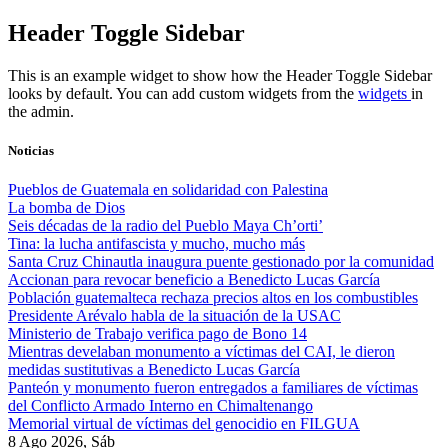
Skip
Header Toggle Sidebar
to
content
This is an example widget to show how the Header Toggle Sidebar
looks by default. You can add custom widgets from the
widgets
in
the admin.
Noticias
Pueblos de Guatemala en solidaridad con Palestina
La bomba de Dios
Seis décadas de la radio del Pueblo Maya Ch’orti’
Tina: la lucha antifascista y mucho, mucho más
Santa Cruz Chinautla inaugura puente gestionado por la comunidad
Accionan para revocar beneficio a Benedicto Lucas García
Población guatemalteca rechaza precios altos en los combustibles
Presidente Arévalo habla de la situación de la USAC
Ministerio de Trabajo verifica pago de Bono 14
Mientras develaban monumento a víctimas del CAI, le dieron
medidas sustitutivas a Benedicto Lucas García
Panteón y monumento fueron entregados a familiares de víctimas
del Conflicto Armado Interno en Chimaltenango
Memorial virtual de víctimas del genocidio en FILGUA
8 Ago 2026, Sáb