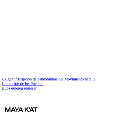
Navegación
Exigen inscripción de candidaturas del Movimiento para la
Liberación de los Pueblos
de
Ellos quieren regresar
entradas