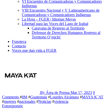
VI Encuentro de Comunicadoras y Comunicadores
Indígenas
VIII Encuentro Nacional y V Latinoamericano de
Comunicadoras y Comunicadores Indígenas
La Hora – FGER | Idiomas Mayas
Libertad para las Voces del Lago de Izabal
Caravana de Regreso al Territorio
Defensor de Derechos Humanos Regreso al
Territorio Q’eqchi’
Fonoteca
Contacto
Voces que dan vida a FGER
By Área de Prensa
Mar 17, 2023
0
Comments
#
8M
#
Guatemala
#
Lourdes Alcántara
#
MAYA K`AT
#
mujeres
#
nacionales
#
Noticias
#
violencia
Fotoreportaje