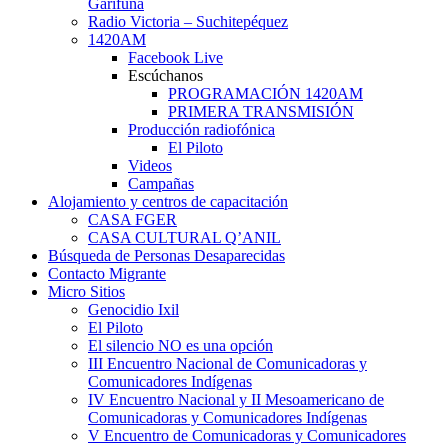
Garífuna
Radio Victoria – Suchitepéquez
1420AM
Facebook Live
Escúchanos
PROGRAMACIÓN 1420AM
PRIMERA TRANSMISIÓN
Producción radiofónica
El Piloto
Videos
Campañas
Alojamiento y centros de capacitación
CASA FGER
CASA CULTURAL Q’ANIL
Búsqueda de Personas Desaparecidas
Contacto Migrante
Micro Sitios
Genocidio Ixil
El Piloto
El silencio NO es una opción
III Encuentro Nacional de Comunicadoras y
Comunicadores Indígenas
IV Encuentro Nacional y II Mesoamericano de
Comunicadoras y Comunicadores Indígenas
V Encuentro de Comunicadoras y Comunicadores