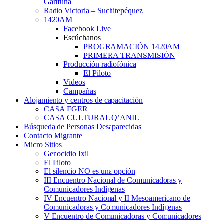
Garífuna
Radio Victoria – Suchitepéquez
1420AM
Facebook Live
Escúchanos
PROGRAMACIÓN 1420AM
PRIMERA TRANSMISIÓN
Producción radiofónica
El Piloto
Videos
Campañas
Alojamiento y centros de capacitación
CASA FGER
CASA CULTURAL Q’ANIL
Búsqueda de Personas Desaparecidas
Contacto Migrante
Micro Sitios
Genocidio Ixil
El Piloto
El silencio NO es una opción
III Encuentro Nacional de Comunicadoras y
Comunicadores Indígenas
IV Encuentro Nacional y II Mesoamericano de
Comunicadoras y Comunicadores Indígenas
V Encuentro de Comunicadoras y Comunicadores