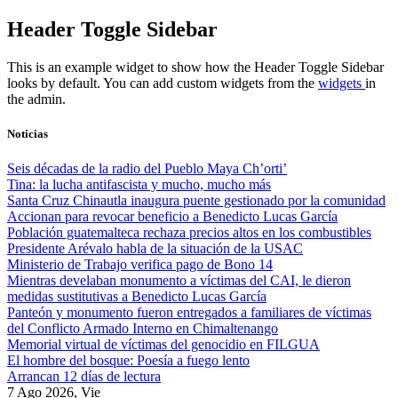
Skip
Header Toggle Sidebar
to
content
This is an example widget to show how the Header Toggle Sidebar
looks by default. You can add custom widgets from the
widgets
in
the admin.
Noticias
Seis décadas de la radio del Pueblo Maya Ch’orti’
Tina: la lucha antifascista y mucho, mucho más
Santa Cruz Chinautla inaugura puente gestionado por la comunidad
Accionan para revocar beneficio a Benedicto Lucas García
Población guatemalteca rechaza precios altos en los combustibles
Presidente Arévalo habla de la situación de la USAC
Ministerio de Trabajo verifica pago de Bono 14
Mientras develaban monumento a víctimas del CAI, le dieron
medidas sustitutivas a Benedicto Lucas García
Panteón y monumento fueron entregados a familiares de víctimas
del Conflicto Armado Interno en Chimaltenango
Memorial virtual de víctimas del genocidio en FILGUA
El hombre del bosque: Poesía a fuego lento
Arrancan 12 días de lectura
7 Ago 2026, Vie