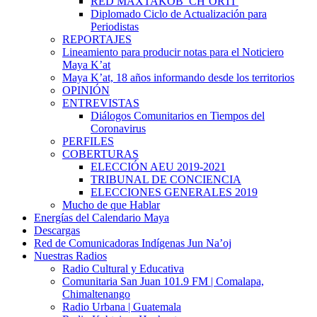
RED MAXTAKOB’ CH’ORTI’
Diplomado Ciclo de Actualización para
Periodistas
REPORTAJES
Lineamiento para producir notas para el Noticiero
Maya K’at
Maya K’at, 18 años informando desde los territorios
OPINIÓN
ENTREVISTAS
Diálogos Comunitarios en Tiempos del
Coronavirus
PERFILES
COBERTURAS
ELECCIÓN AEU 2019-2021
TRIBUNAL DE CONCIENCIA
ELECCIONES GENERALES 2019
Mucho de que Hablar
Energías del Calendario Maya
Descargas
Red de Comunicadoras Indígenas Jun Na’oj
Nuestras Radios
Radio Cultural y Educativa
Comunitaria San Juan 101.9 FM | Comalapa,
Chimaltenango
Radio Urbana | Guatemala