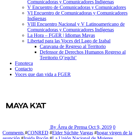
Comunicadoras y Comunicadores Indígenas
V Encuentro de Comunicadoras y Comunicadores
VI Encuentro de Comunicadoras y Comunicadores
Indígenas
VIII Encuentro Nacional y V Latinoamericano de
Comunicadoras y Comunicadores Indígenas
La Hora – FGER | Idiomas Mayas
Libertad para las Voces del Lago de Izabal
Caravana de Regreso al Territorio
Defensor de Derechos Humanos Regreso al
Territorio Q’eqchi’
Fonoteca
Contacto
Voces que dan vida a FGER
By Área de Prensa
Oct 9, 2019
0
Comments
#
CONRED
#
Elder Súchite Vargas
#
hogar virgen de la
asunción
#
Iraida Pocón
#
La Unión Nacional de Mujeres