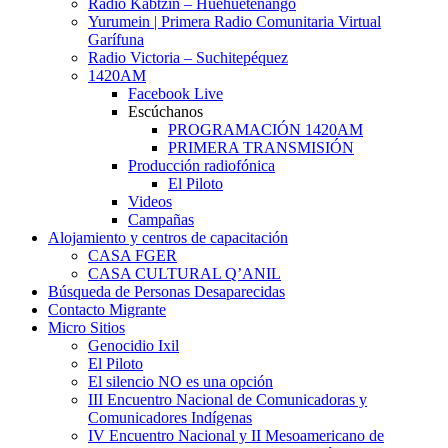
Radio Kabtzin – Huehuetenango
Yurumein | Primera Radio Comunitaria Virtual
Garífuna
Radio Victoria – Suchitepéquez
1420AM
Facebook Live
Escúchanos
PROGRAMACIÓN 1420AM
PRIMERA TRANSMISIÓN
Producción radiofónica
El Piloto
Videos
Campañas
Alojamiento y centros de capacitación
CASA FGER
CASA CULTURAL Q’ANIL
Búsqueda de Personas Desaparecidas
Contacto Migrante
Micro Sitios
Genocidio Ixil
El Piloto
El silencio NO es una opción
III Encuentro Nacional de Comunicadoras y
Comunicadores Indígenas
IV Encuentro Nacional y II Mesoamericano de