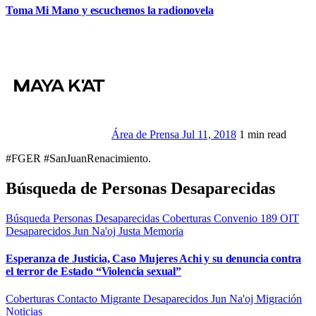
Toma Mi Mano y escuchemos la radionovela
Área de Prensa
Jul 11, 2018
1 min read
#FGER #SanJuanRenacimiento.
Búsqueda de Personas Desaparecidas
Búsqueda Personas Desaparecidas
Coberturas
Convenio 189 OIT
Desaparecidos
Jun Na'oj
Justa Memoria
Esperanza de Justicia, Caso Mujeres Achi y su denuncia contra
el terror de Estado “Violencia sexual”
Coberturas
Contacto Migrante
Desaparecidos
Jun Na'oj
Migración
Noticias