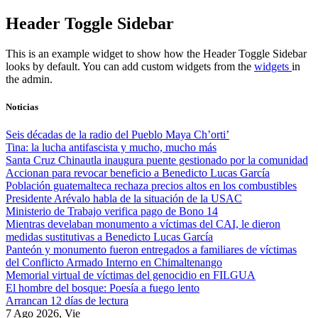
Skip
Header Toggle Sidebar
to
content
This is an example widget to show how the Header Toggle Sidebar
looks by default. You can add custom widgets from the
widgets
in
the admin.
Noticias
Seis décadas de la radio del Pueblo Maya Ch’orti’
Tina: la lucha antifascista y mucho, mucho más
Santa Cruz Chinautla inaugura puente gestionado por la comunidad
Accionan para revocar beneficio a Benedicto Lucas García
Población guatemalteca rechaza precios altos en los combustibles
Presidente Arévalo habla de la situación de la USAC
Ministerio de Trabajo verifica pago de Bono 14
Mientras develaban monumento a víctimas del CAI, le dieron
medidas sustitutivas a Benedicto Lucas García
Panteón y monumento fueron entregados a familiares de víctimas
del Conflicto Armado Interno en Chimaltenango
Memorial virtual de víctimas del genocidio en FILGUA
El hombre del bosque: Poesía a fuego lento
Arrancan 12 días de lectura
7 Ago 2026, Vie