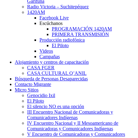
Garífuna
Radio Victoria – Suchitepéquez
1420AM
Facebook Live
Escúchanos
PROGRAMACIÓN 1420AM
PRIMERA TRANSMISIÓN
Producción radiofónica
El Piloto
Videos
Campañas
Alojamiento y centros de capacitación
CASA FGER
CASA CULTURAL Q’ANIL
Búsqueda de Personas Desaparecidas
Contacto Migrante
Micro Sitios
Genocidio Ixil
El Piloto
El silencio NO es una opción
III Encuentro Nacional de Comunicadoras y
Comunicadores Indígenas
IV Encuentro Nacional y II Mesoamericano de
Comunicadoras y Comunicadores Indígenas
V Encuentro de Comunicadoras y Comunicadores