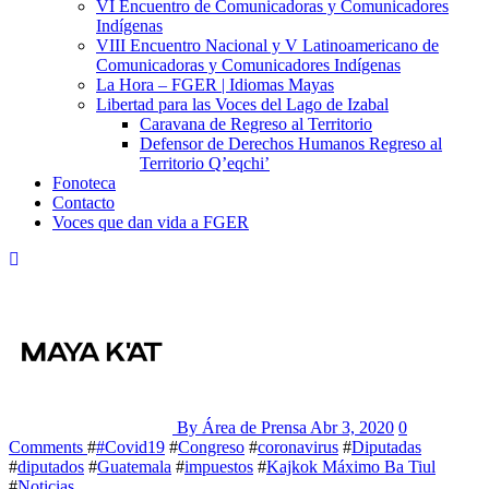
VI Encuentro de Comunicadoras y Comunicadores
Indígenas
VIII Encuentro Nacional y V Latinoamericano de
Comunicadoras y Comunicadores Indígenas
La Hora – FGER | Idiomas Mayas
Libertad para las Voces del Lago de Izabal
Caravana de Regreso al Territorio
Defensor de Derechos Humanos Regreso al
Territorio Q’eqchi’
Fonoteca
Contacto
Voces que dan vida a FGER
By Área de Prensa
Abr 3, 2020
0
Comments
#
#Covid19
#
Congreso
#
coronavirus
#
Diputadas
#
diputados
#
Guatemala
#
impuestos
#
Kajkok Máximo Ba Tiul
#
Noticias