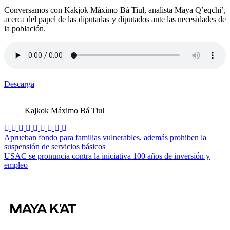
Conversamos con Kakjok Máximo Bá Tiul, analista Maya Q’eqchi’,
acerca del papel de las diputadas y diputados ante las necesidades de
la población.
Descarga
Kajkok Máximo Bá Tiul
Navegación
Aprueban fondo para familias vulnerables, además prohiben la
suspensión de servicios básicos
de
USAC se pronuncia contra la iniciativa 100 años de inversión y
entradas
empleo