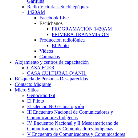
Garífuna
Radio Victoria – Suchitepéquez
1420AM
Facebook Live
Escúchanos
PROGRAMACIÓN 1420AM
PRIMERA TRANSMISIÓN
Producción radiofónica
El Piloto
Videos
Campañas
Alojamiento y centros de capacitación
CASA FGER
CASA CULTURAL Q’ANIL
Búsqueda de Personas Desaparecidas
Contacto Migrante
Micro Sitios
Genocidio Ixil
El Piloto
El silencio NO es una opción
III Encuentro Nacional de Comunicadoras y
Comunicadores Indígenas
IV Encuentro Nacional y II Mesoamericano de
Comunicadoras y Comunicadores Indígenas
V Encuentro de Comunicadoras y Comunicadores