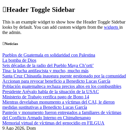
Skip
Header Toggle Sidebar
to
content
This is an example widget to show how the Header Toggle Sidebar
looks by default. You can add custom widgets from the
widgets
in
the admin.
Noticias
Pueblos de Guatemala en solidaridad con Palestina
La bomba de Dios
Seis décadas de la radio del Pueblo Maya Ch’orti’
Tina: la lucha antifascista y mucho, mucho más
Santa Cruz Chinautla inaugura puente gestionado por la comunidad
Accionan para revocar beneficio a Benedicto Lucas García
Población guatemalteca rechaza precios altos en los combustibles
Presidente Arévalo habla de la situación de la USAC
Ministerio de Trabajo verifica pago de Bono 14
Mientras develaban monumento a víctimas del CAI, le dieron
medidas sustitutivas a Benedicto Lucas García
Panteón y monumento fueron entregados a familiares de víctimas
del Conflicto Armado Interno en Chimaltenango
Memorial virtual de víctimas del genocidio en FILGUA
9 Ago 2026, Dom