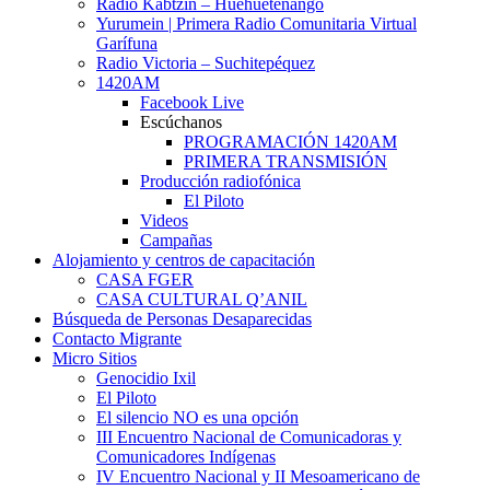
Radio Kabtzin – Huehuetenango
Yurumein | Primera Radio Comunitaria Virtual
Garífuna
Radio Victoria – Suchitepéquez
1420AM
Facebook Live
Escúchanos
PROGRAMACIÓN 1420AM
PRIMERA TRANSMISIÓN
Producción radiofónica
El Piloto
Videos
Campañas
Alojamiento y centros de capacitación
CASA FGER
CASA CULTURAL Q’ANIL
Búsqueda de Personas Desaparecidas
Contacto Migrante
Micro Sitios
Genocidio Ixil
El Piloto
El silencio NO es una opción
III Encuentro Nacional de Comunicadoras y
Comunicadores Indígenas
IV Encuentro Nacional y II Mesoamericano de