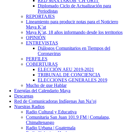
RED MAXTAKOB’ CH’ORTI’
Diplomado Ciclo de Actualización para
Periodistas
REPORTAJES
Lineamiento para producir notas para el Noticiero
Maya K’at
Maya K’at, 18 años informando desde los territorios
OPINIÓN
ENTREVISTAS
Diálogos Comunitarios en Tiempos del
Coronavirus
PERFILES
COBERTURAS
ELECCIÓN AEU 2019-2021
TRIBUNAL DE CONCIENCIA
ELECCIONES GENERALES 2019
Mucho de que Hablar
Energías del Calendario Maya
Descargas
Red de Comunicadoras Indígenas Jun Na’oj
Nuestras Radios
Radio Cultural y Educativa
Comunitaria San Juan 101.9 FM | Comalapa,
Chimaltenango
Radio Urbana | Guatemala