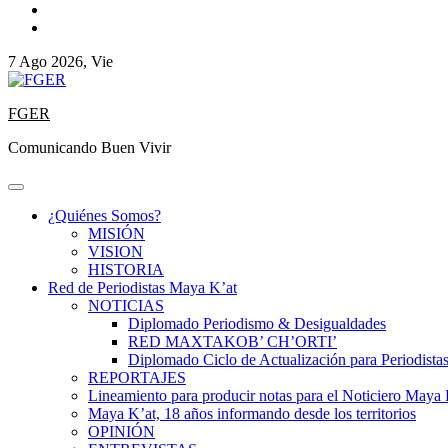
7 Ago 2026, Vie
FGER
Comunicando Buen Vivir
¿Quiénes Somos?
MISIÓN
VISION
HISTORIA
Red de Periodistas Maya K’at
NOTICIAS
Diplomado Periodismo & Desigualdades
RED MAXTAKOB’ CH’ORTI’
Diplomado Ciclo de Actualización para Periodista
REPORTAJES
Lineamiento para producir notas para el Noticiero Maya 
Maya K’at, 18 años informando desde los territorios
OPINIÓN