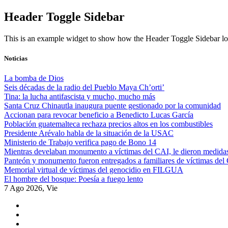
Skip
Header Toggle Sidebar
to
content
This is an example widget to show how the Header Toggle Sidebar lo
Noticias
La bomba de Dios
Seis décadas de la radio del Pueblo Maya Ch’orti’
Tina: la lucha antifascista y mucho, mucho más
Santa Cruz Chinautla inaugura puente gestionado por la comunidad
Accionan para revocar beneficio a Benedicto Lucas García
Población guatemalteca rechaza precios altos en los combustibles
Presidente Arévalo habla de la situación de la USAC
Ministerio de Trabajo verifica pago de Bono 14
Mientras develaban monumento a víctimas del CAI, le dieron medidas
Panteón y monumento fueron entregados a familiares de víctimas del
Memorial virtual de víctimas del genocidio en FILGUA
El hombre del bosque: Poesía a fuego lento
7 Ago 2026, Vie