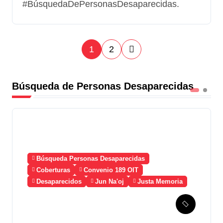
#BúsquedaDePersonasDesaparecidas.
P
1
2
a
Búsqueda de Personas Desaparecidas
g
i
n
a
Búsqueda Personas Desaparecidas
c
Coberturas
Convenio 189 OIT
Desaparecidos
Jun Na'oj
Justa Memoria
i
Esperanza de Justicia,
ó
Caso Mujeres Achi y su