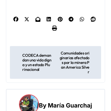
N
Comunidades ori
CODECA deman
ginarias afectado
a
dan una vida dign
s por la minera P
a y un estado Plu
an America Silve
v
rinacional
r
e
g
a
By
María Guarchaj