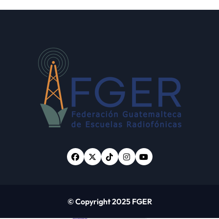
desaparecidos en 2023
s
© Copyright 2025 FGER