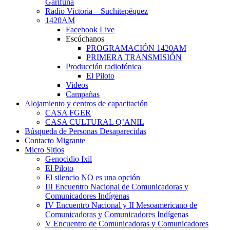
Garífuna
Radio Victoria – Suchitepéquez
1420AM
Facebook Live
Escúchanos
PROGRAMACIÓN 1420AM
PRIMERA TRANSMISIÓN
Producción radiofónica
El Piloto
Videos
Campañas
Alojamiento y centros de capacitación
CASA FGER
CASA CULTURAL Q’ANIL
Búsqueda de Personas Desaparecidas
Contacto Migrante
Micro Sitios
Genocidio Ixil
El Piloto
El silencio NO es una opción
III Encuentro Nacional de Comunicadoras y
Comunicadores Indígenas
IV Encuentro Nacional y II Mesoamericano de
Comunicadoras y Comunicadores Indígenas
V Encuentro de Comunicadoras y Comunicadores