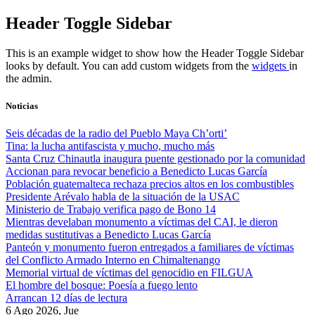
Skip
Header Toggle Sidebar
to
content
This is an example widget to show how the Header Toggle Sidebar
looks by default. You can add custom widgets from the
widgets
in
the admin.
Noticias
Seis décadas de la radio del Pueblo Maya Ch’orti’
Tina: la lucha antifascista y mucho, mucho más
Santa Cruz Chinautla inaugura puente gestionado por la comunidad
Accionan para revocar beneficio a Benedicto Lucas García
Población guatemalteca rechaza precios altos en los combustibles
Presidente Arévalo habla de la situación de la USAC
Ministerio de Trabajo verifica pago de Bono 14
Mientras develaban monumento a víctimas del CAI, le dieron
medidas sustitutivas a Benedicto Lucas García
Panteón y monumento fueron entregados a familiares de víctimas
del Conflicto Armado Interno en Chimaltenango
Memorial virtual de víctimas del genocidio en FILGUA
El hombre del bosque: Poesía a fuego lento
Arrancan 12 días de lectura
6 Ago 2026, Jue