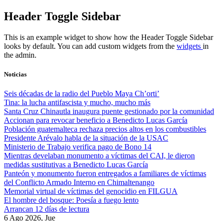
Skip
Header Toggle Sidebar
to
content
This is an example widget to show how the Header Toggle Sidebar
looks by default. You can add custom widgets from the
widgets
in
the admin.
Noticias
Seis décadas de la radio del Pueblo Maya Ch’orti’
Tina: la lucha antifascista y mucho, mucho más
Santa Cruz Chinautla inaugura puente gestionado por la comunidad
Accionan para revocar beneficio a Benedicto Lucas García
Población guatemalteca rechaza precios altos en los combustibles
Presidente Arévalo habla de la situación de la USAC
Ministerio de Trabajo verifica pago de Bono 14
Mientras develaban monumento a víctimas del CAI, le dieron
medidas sustitutivas a Benedicto Lucas García
Panteón y monumento fueron entregados a familiares de víctimas
del Conflicto Armado Interno en Chimaltenango
Memorial virtual de víctimas del genocidio en FILGUA
El hombre del bosque: Poesía a fuego lento
Arrancan 12 días de lectura
6 Ago 2026, Jue