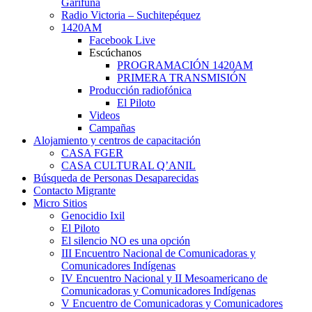
Garífuna
Radio Victoria – Suchitepéquez
1420AM
Facebook Live
Escúchanos
PROGRAMACIÓN 1420AM
PRIMERA TRANSMISIÓN
Producción radiofónica
El Piloto
Videos
Campañas
Alojamiento y centros de capacitación
CASA FGER
CASA CULTURAL Q’ANIL
Búsqueda de Personas Desaparecidas
Contacto Migrante
Micro Sitios
Genocidio Ixil
El Piloto
El silencio NO es una opción
III Encuentro Nacional de Comunicadoras y
Comunicadores Indígenas
IV Encuentro Nacional y II Mesoamericano de
Comunicadoras y Comunicadores Indígenas
V Encuentro de Comunicadoras y Comunicadores