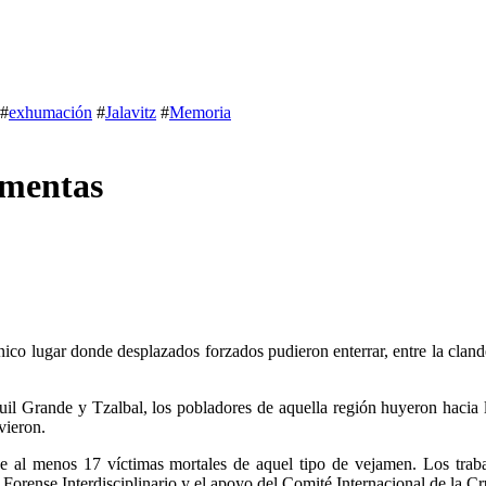
#
exhumación
#
Jalavitz
#
Memoria
amentas
nico lugar donde desplazados forzados pudieron enterrar, entre la cland
uil Grande y Tzalbal, los pobladores de aquella región huyeron hacia 
vieron.
Forense Interdisciplinario y el apoyo del Comité Internacional de la C