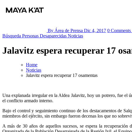
By Área de Prensa
Dic 4, 2017
0 Comments
Búsqueda Personas Desaparecidas
Noticias
Jalavitz espera recuperar 17 os
Home
Noticias
Jalavitz espera recuperar 17 osamentas
Una explanada irregular en la Aldea Jalavitz, hoy un potrero, fue el ú
el conflicto armado interno.
Bajo el control y seguimiento continuo de los destacamentos de Salq
miembros del ejército, sin embarg
o fueron decenas los que no sobrevi
A más de 30 años de aquellos sucesos, se espera la recuperación de al menos 17 víctimas mortales de aquel tipo de vejamen. Los trabajos de exhumación son coordinados por la Asociación Comunitaria
Organizada de la Población Desarraigada de la Región Ixil, el Equipo 