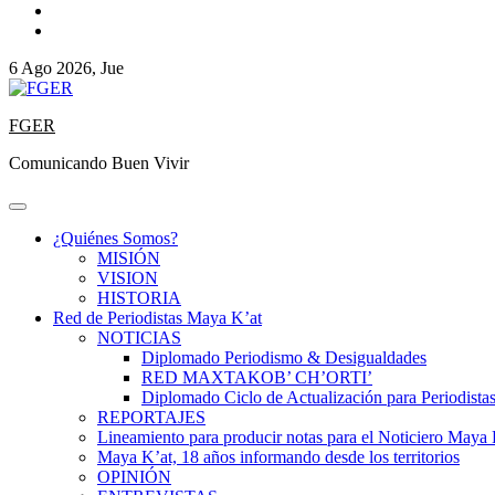
6 Ago 2026, Jue
FGER
Comunicando Buen Vivir
¿Quiénes Somos?
MISIÓN
VISION
HISTORIA
Red de Periodistas Maya K’at
NOTICIAS
Diplomado Periodismo & Desigualdades
RED MAXTAKOB’ CH’ORTI’
Diplomado Ciclo de Actualización para Periodista
REPORTAJES
Lineamiento para producir notas para el Noticiero Maya 
Maya K’at, 18 años informando desde los territorios
OPINIÓN