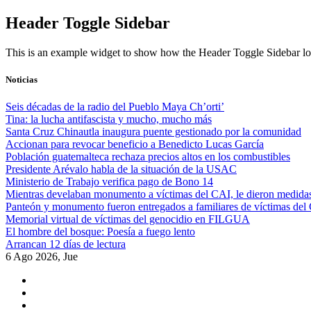
Skip
Header Toggle Sidebar
to
content
This is an example widget to show how the Header Toggle Sidebar lo
Noticias
Seis décadas de la radio del Pueblo Maya Ch’orti’
Tina: la lucha antifascista y mucho, mucho más
Santa Cruz Chinautla inaugura puente gestionado por la comunidad
Accionan para revocar beneficio a Benedicto Lucas García
Población guatemalteca rechaza precios altos en los combustibles
Presidente Arévalo habla de la situación de la USAC
Ministerio de Trabajo verifica pago de Bono 14
Mientras develaban monumento a víctimas del CAI, le dieron medidas
Panteón y monumento fueron entregados a familiares de víctimas del
Memorial virtual de víctimas del genocidio en FILGUA
El hombre del bosque: Poesía a fuego lento
Arrancan 12 días de lectura
6 Ago 2026, Jue