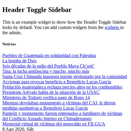
Skip
Header Toggle Sidebar
to
content
This is an example widget to show how the Header Toggle Sidebar
looks by default. You can add custom widgets from the
widgets
in
the admin.
Noticias
Pueblos de Guatemala en solidaridad con Palestina
La bomba de Dios
Seis décadas de la radio del Pueblo Maya Ch’orti’
Tina: la lucha antifascista y mucho, mucho más
Santa Cruz Chinautla inaugura puente gestionado por la comunidad
Accionan para revocar beneficio a Benedicto Lucas García
Población guatemalteca rechaza precios altos en los combustibles
Presidente Arévalo habla de la situación de la USAC
Ministerio de Trabajo verifica pago de Bono 14
Mientras develaban monumento a víctimas del CAI, le dieron
medidas sustitutivas a Benedicto Lucas García
Panteón y monumento fueron entregados a familiares de víctimas
del Conflicto Armado Interno en Chimaltenango
Memorial virtual de víctimas del genocidio en FILGUA
8 Ago 2026, Sáb