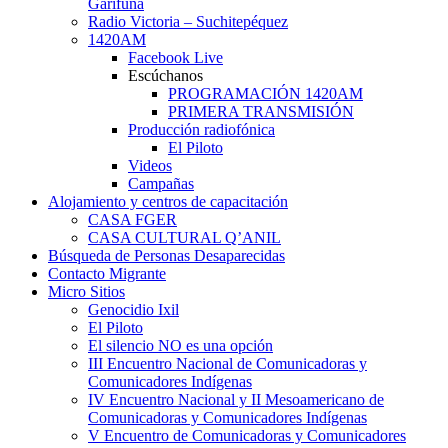
Garífuna
Radio Victoria – Suchitepéquez
1420AM
Facebook Live
Escúchanos
PROGRAMACIÓN 1420AM
PRIMERA TRANSMISIÓN
Producción radiofónica
El Piloto
Videos
Campañas
Alojamiento y centros de capacitación
CASA FGER
CASA CULTURAL Q’ANIL
Búsqueda de Personas Desaparecidas
Contacto Migrante
Micro Sitios
Genocidio Ixil
El Piloto
El silencio NO es una opción
III Encuentro Nacional de Comunicadoras y
Comunicadores Indígenas
IV Encuentro Nacional y II Mesoamericano de
Comunicadoras y Comunicadores Indígenas
V Encuentro de Comunicadoras y Comunicadores