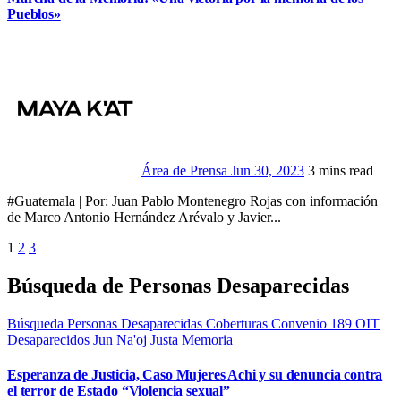
Pueblos»
Área de Prensa
Jun 30, 2023
3 mins read
#Guatemala | Por: Juan Pablo Montenegro Rojas con información
de Marco Antonio Hernández Arévalo y Javier...
Paginación
1
2
3
de
Búsqueda de Personas Desaparecidas
entradas
Búsqueda Personas Desaparecidas
Coberturas
Convenio 189 OIT
Desaparecidos
Jun Na'oj
Justa Memoria
Esperanza de Justicia, Caso Mujeres Achi y su denuncia contra
el terror de Estado “Violencia sexual”