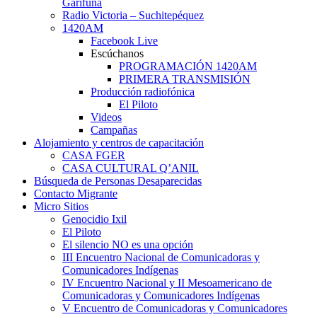
Garífuna
Radio Victoria – Suchitepéquez
1420AM
Facebook Live
Escúchanos
PROGRAMACIÓN 1420AM
PRIMERA TRANSMISIÓN
Producción radiofónica
El Piloto
Videos
Campañas
Alojamiento y centros de capacitación
CASA FGER
CASA CULTURAL Q’ANIL
Búsqueda de Personas Desaparecidas
Contacto Migrante
Micro Sitios
Genocidio Ixil
El Piloto
El silencio NO es una opción
III Encuentro Nacional de Comunicadoras y
Comunicadores Indígenas
IV Encuentro Nacional y II Mesoamericano de
Comunicadoras y Comunicadores Indígenas
V Encuentro de Comunicadoras y Comunicadores