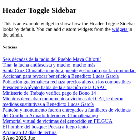
Skip
Header Toggle Sidebar
to
content
This is an example widget to show how the Header Toggle Sidebar
looks by default. You can add custom widgets from the
widgets
in
the admin.
Noticias
Seis décadas de la radio del Pueblo Maya Ch’orti’
Tina: la lucha antifascista y mucho, mucho más
Santa Cruz Chinautla inaugura puente gestionado por la comunidad
Accionan para revocar beneficio a Benedicto Lucas García
Población guatemalteca rechaza precios altos en los combustibles
Presidente Arévalo habla de la situación de la USAC
Ministerio de Trabajo verifica pago de Bono 14
Mientras develaban monumento a víctimas del CAI, le dieron
medidas sustitutivas a Benedicto Lucas García
Panteón y monumento fueron entregados a familiares de víctimas
del Conflicto Armado Interno en Chimaltenango
Memorial virtual de víctimas del genocidio en FILGUA
El hombre del bosque: Poesía a fuego lento
Arrancan 12 días de lectura
6 Ago 2026, Jue