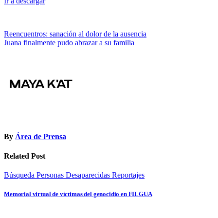
Ir a descargar
Navegación
Reencuentros: sanación al dolor de la ausencia
Juana finalmente pudo abrazar a su familia
de
entradas
By
Área de Prensa
Related Post
Búsqueda Personas Desaparecidas
Reportajes
Memorial virtual de víctimas del genocidio en FILGUA