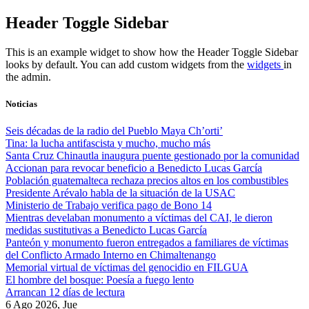
Skip
Header Toggle Sidebar
to
content
This is an example widget to show how the Header Toggle Sidebar
looks by default. You can add custom widgets from the
widgets
in
the admin.
Noticias
Seis décadas de la radio del Pueblo Maya Ch’orti’
Tina: la lucha antifascista y mucho, mucho más
Santa Cruz Chinautla inaugura puente gestionado por la comunidad
Accionan para revocar beneficio a Benedicto Lucas García
Población guatemalteca rechaza precios altos en los combustibles
Presidente Arévalo habla de la situación de la USAC
Ministerio de Trabajo verifica pago de Bono 14
Mientras develaban monumento a víctimas del CAI, le dieron
medidas sustitutivas a Benedicto Lucas García
Panteón y monumento fueron entregados a familiares de víctimas
del Conflicto Armado Interno en Chimaltenango
Memorial virtual de víctimas del genocidio en FILGUA
El hombre del bosque: Poesía a fuego lento
Arrancan 12 días de lectura
6 Ago 2026, Jue