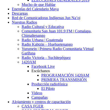
ELECCIONES GENERALES 2019
Mucho de que Hablar
Energías del Calendario Maya
Descargas
Red de Comunicadoras Indígenas Jun Na’oj
Nuestras Radios
Radio Cultural y Educativa
Comunitaria San Juan 101.9 FM | Comalapa,
Chimaltenango
Radio Urbana | Guatemala
Radio Kabtzin – Huehuetenango
Yurumein | Primera Radio Comunitaria Virtual
Garífuna
Radio Victoria – Suchitepéquez
1420AM
Facebook Live
Escúchanos
PROGRAMACIÓN 1420AM
PRIMERA TRANSMISIÓN
Producción radiofónica
El Piloto
Videos
Campañas
Alojamiento y centros de capacitación
CASA FGER