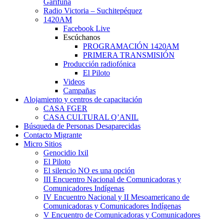
Garífuna
Radio Victoria – Suchitepéquez
1420AM
Facebook Live
Escúchanos
PROGRAMACIÓN 1420AM
PRIMERA TRANSMISIÓN
Producción radiofónica
El Piloto
Videos
Campañas
Alojamiento y centros de capacitación
CASA FGER
CASA CULTURAL Q’ANIL
Búsqueda de Personas Desaparecidas
Contacto Migrante
Micro Sitios
Genocidio Ixil
El Piloto
El silencio NO es una opción
III Encuentro Nacional de Comunicadoras y
Comunicadores Indígenas
IV Encuentro Nacional y II Mesoamericano de
Comunicadoras y Comunicadores Indígenas
V Encuentro de Comunicadoras y Comunicadores