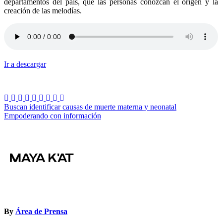
departamentos del país, que las personas conozcan el origen y la
creación de las melodías.
Ir a descargar
Navegación
Buscan identificar causas de muerte materna y neonatal
Empoderando con información
de
entradas
By
Área de Prensa