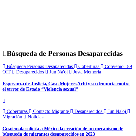
Búsqueda de Personas Desaparecidas
Búsqueda Personas Desaparecidas
Coberturas
Convenio 189
OIT
Desaparecidos
Jun Na'oj
Justa Memoria
Esperanza de Justicia, Caso Mujeres Achi y su denuncia contra
el terror de Estado “Violencia sexual”
Coberturas
Contacto Migrante
Desaparecidos
Jun Na'oj
Migración
Noticias
Guatemala solicita a México la creación de un mecanismo de
búsqueda de migrantes desaparecidos en 2023