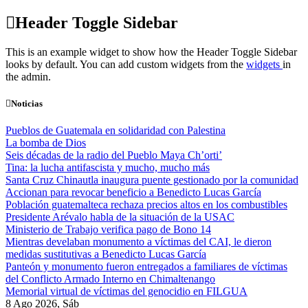
Skip
Header Toggle Sidebar
to
content
This is an example widget to show how the Header Toggle Sidebar
looks by default. You can add custom widgets from the
widgets
in
the admin.
Noticias
Pueblos de Guatemala en solidaridad con Palestina
La bomba de Dios
Seis décadas de la radio del Pueblo Maya Ch’orti’
Tina: la lucha antifascista y mucho, mucho más
Santa Cruz Chinautla inaugura puente gestionado por la comunidad
Accionan para revocar beneficio a Benedicto Lucas García
Población guatemalteca rechaza precios altos en los combustibles
Presidente Arévalo habla de la situación de la USAC
Ministerio de Trabajo verifica pago de Bono 14
Mientras develaban monumento a víctimas del CAI, le dieron
medidas sustitutivas a Benedicto Lucas García
Panteón y monumento fueron entregados a familiares de víctimas
del Conflicto Armado Interno en Chimaltenango
Memorial virtual de víctimas del genocidio en FILGUA
8 Ago 2026, Sáb