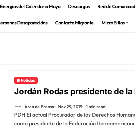
Energías del Calendario Maya
Descargas
Red de Comunicado
Personas Desaparecidas
Contacto Migrante
Micro Sitios
Noticias
Jordán Rodas presidente de la
Área de Prensa
Nov 29, 2019
1 min read
PDH El actual Procurador de los Derechos Humanos Jordán Rodas Andrade asumirá el cargo
como presidente de la Federación Iberoamerican