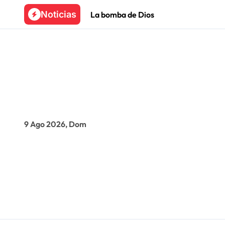
Skip
Noticias
La bomba de Dios
to
content
9 Ago 2026, Dom