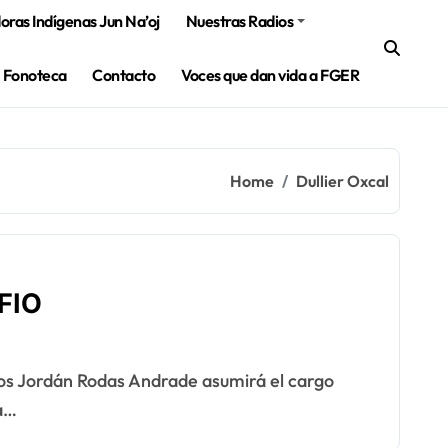
ras Indígenas Jun Na’oj
Nuestras Radios
Fonoteca
Contacto
Voces que dan vida a FGER
Home
Dullier Oxcal
 FIO
a…