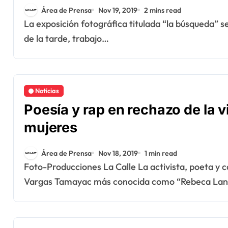
Área de Prensa
Nov 19, 2019
2 mins read
La exposición fotográfica titulada “la búsqueda” se presenta hoy martes 19 de noviembre a las 6
de la tarde, trabajo…
Noticias
Poesía y rap en rechazo de la v
mujeres
Área de Prensa
Nov 18, 2019
1 min read
Foto-Producciones La Calle La activista, poeta y cantante de rap feminista, Rebeca Eunice
Vargas Tamayac más conocida como “Rebeca La