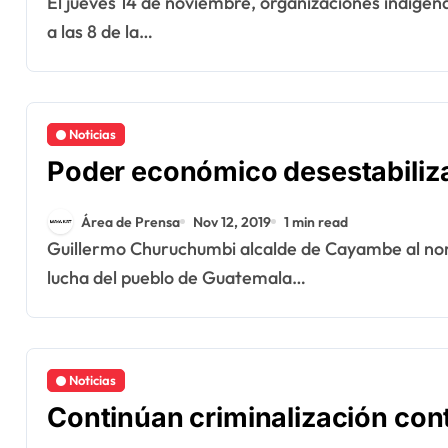
El jueves 14 de noviembre, organizaciones indígenas y campesinas se reunirán en la plaza Obelisco
a las 8 de la…
Noticias
Poder económico desestabiliza
Área de Prensa
Nov 12, 2019
1 min read
Guillermo Churuchumbi alcalde de Cayambe al norte de Ecuador, asistió a una actividad por la
lucha del pueblo de Guatemala…
Noticias
Continúan criminalización con