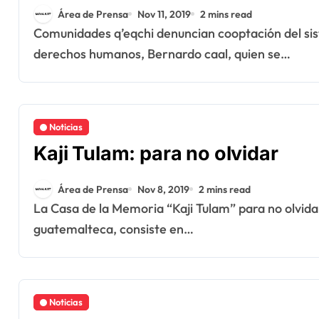
Área de Prensa
Nov 11, 2019
2 mins read
Comunidades q’eqchi denuncian cooptación del sistema de justicia, en el caso de defensor de
derechos humanos, Bernardo caal, quien se…
Noticias
Kaji Tulam: para no olvidar
Área de Prensa
Nov 8, 2019
2 mins read
La Casa de la Memoria “Kaji Tulam” para no olvidar es un centro dirigido a la población
guatemalteca, consiste en…
Noticias