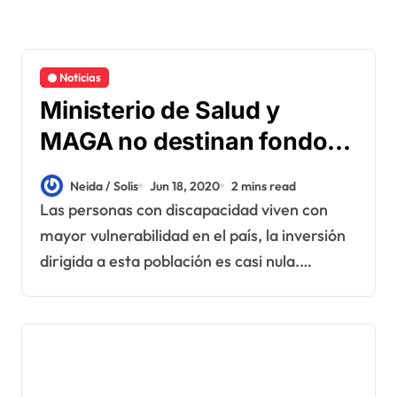
Noticias
Ministerio de Salud y
MAGA no destinan fondos
para las personas con
Neida / Solis
Jun 18, 2020
2 mins read
discapacidad
Las personas con discapacidad viven con
mayor vulnerabilidad en el país, la inversión
dirigida a esta población es casi nula.…