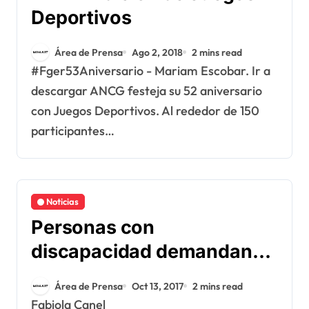
Deportivos
Área de Prensa
Ago 2, 2018
2 mins read
#Fger53Aniversario - Mariam Escobar. Ir a
descargar ANCG festeja su 52 aniversario
con Juegos Deportivos. Al rededor de 150
participantes…
Noticias
Personas con
discapacidad demandan
que se adopten medidas de
Área de Prensa
Oct 13, 2017
2 mins read
atención.
Fabiola Canel