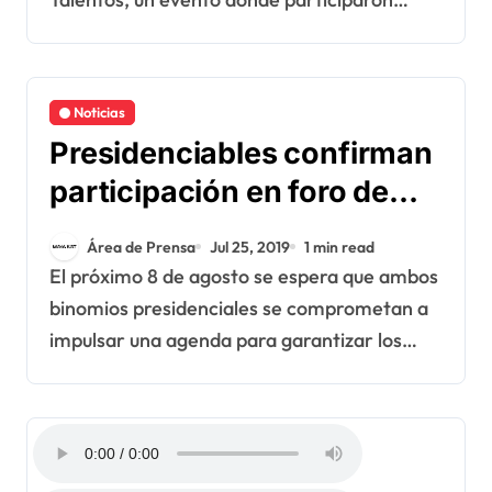
Noticias
Presidenciables confirman
participación en foro de
personas con
Área de Prensa
Jul 25, 2019
1 min read
discapacidad
El próximo 8 de agosto se espera que ambos
binomios presidenciales se comprometan a
impulsar una agenda para garantizar los…