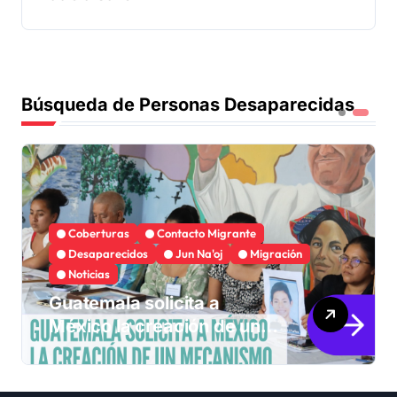
Búsqueda de Personas Desaparecidas
Coberturas
Contacto Migrante
Desaparecidos
Jun Na'oj
Migración
Noticias
Guatemala solicita a
México la creación de un
mecanismo de búsqueda
de migrantes
desaparecidos en 2023