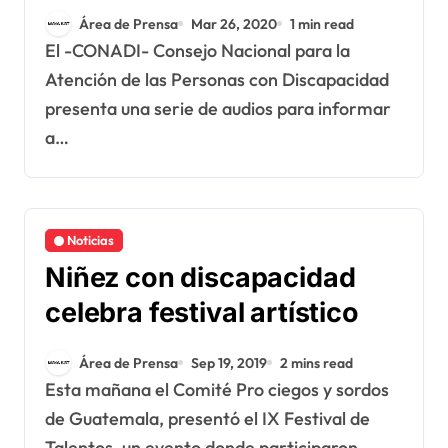
discapacidad durante la
Área de Prensa
Mar 26, 2020
1 min read
crisis del coronavirus
El -CONADI- Consejo Nacional para la
Atención de las Personas con Discapacidad
presenta una serie de audios para informar
a…
Noticias
Niñez con discapacidad
celebra festival artístico
Área de Prensa
Sep 19, 2019
2 mins read
Esta mañana el Comité Pro ciegos y sordos
de Guatemala, presentó el IX Festival de
Talentos, un evento donde participaron…