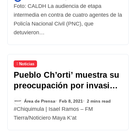
Norma Sancir
Foto: CALDH La audiencia de etapa
intermedia en contra de cuatro agentes de la
Policía Nacional Civil (PNC), que
detuvieron…
Noticias
Pueblo Ch’orti’ muestra su
preocupación por invasión
de su territorio
Área de Prensa
Feb 8, 2021
2 mins read
#Chiquimula | Isael Ramos – FM
Tierra/Noticiero Maya K’at