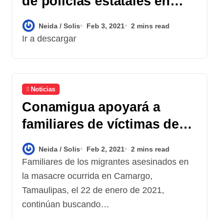
de policías estatales en
masacre contra migrantes
Neida / Solis
Feb 3, 2021
2 mins read
en Tamaulipas, México
Ir a descargar
Noticias
Conamigua apoyará a
familiares de víctimas de
masacre en Tamaulipas
Neida / Solis
Feb 2, 2021
2 mins read
Familiares de los migrantes asesinados en
la masacre ocurrida en Camargo,
Tamaulipas, el 22 de enero de 2021,
continúan buscando…