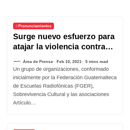
Pronunciamientos
Surge nuevo esfuerzo para
atajar la violencia contra
periodistas y
Área de Prensa
Feb 10, 2021
5 mins read
comunicadores sociales:
Un grupo de organizaciones, conformado
Red Rompe el Miedo
inicialmente por la Federación Guatemalteca
Guatemala
de Escuelas Radiofónicas (FGER),
Sobrevivencia Cultural y las asociaciones
Artículo…