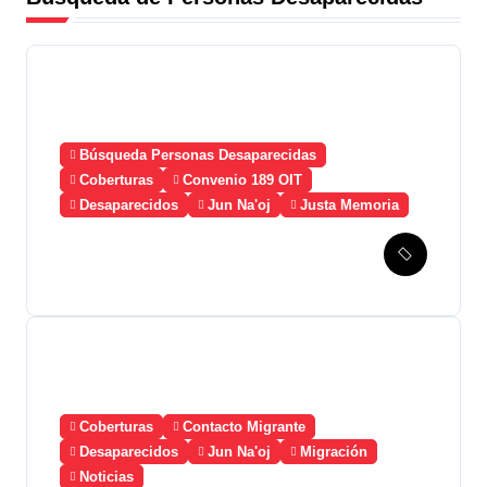
g
i
n
a
Búsqueda Personas Desaparecidas
c
Coberturas
Convenio 189 OIT
Desaparecidos
Jun Na'oj
Justa Memoria
i
Esperanza de Justicia,
ó
Caso Mujeres Achi y su
denuncia contra el terror de
n
Estado “Violencia sexual”
d
e
Coberturas
Contacto Migrante
e
Desaparecidos
Jun Na'oj
Migración
Noticias