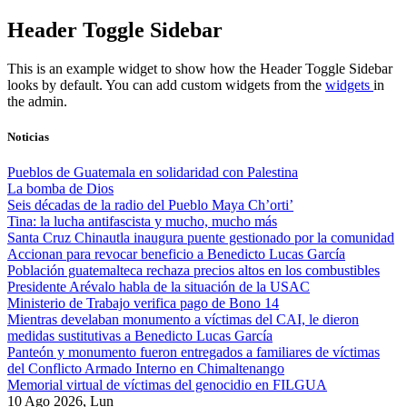
Skip
Header Toggle Sidebar
to
content
This is an example widget to show how the Header Toggle Sidebar
looks by default. You can add custom widgets from the
widgets
in
the admin.
Noticias
Pueblos de Guatemala en solidaridad con Palestina
La bomba de Dios
Seis décadas de la radio del Pueblo Maya Ch’orti’
Tina: la lucha antifascista y mucho, mucho más
Santa Cruz Chinautla inaugura puente gestionado por la comunidad
Accionan para revocar beneficio a Benedicto Lucas García
Población guatemalteca rechaza precios altos en los combustibles
Presidente Arévalo habla de la situación de la USAC
Ministerio de Trabajo verifica pago de Bono 14
Mientras develaban monumento a víctimas del CAI, le dieron
medidas sustitutivas a Benedicto Lucas García
Panteón y monumento fueron entregados a familiares de víctimas
del Conflicto Armado Interno en Chimaltenango
Memorial virtual de víctimas del genocidio en FILGUA
10 Ago 2026, Lun