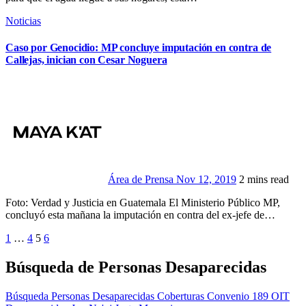
Noticias
Caso por Genocidio: MP concluye imputación en contra de
Callejas, inician con Cesar Noguera
Área de Prensa
Nov 12, 2019
2 mins read
Foto: Verdad y Justicia en Guatemala El Ministerio Público MP,
concluyó esta mañana la imputación en contra del ex-jefe de…
Paginación
1
…
4
5
6
de
Búsqueda de Personas Desaparecidas
entradas
Búsqueda Personas Desaparecidas
Coberturas
Convenio 189 OIT