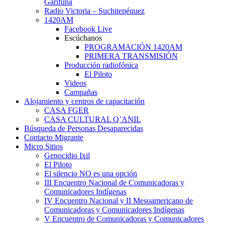
Garífuna
Radio Victoria – Suchitepéquez
1420AM
Facebook Live
Escúchanos
PROGRAMACIÓN 1420AM
PRIMERA TRANSMISIÓN
Producción radiofónica
El Piloto
Videos
Campañas
Alojamiento y centros de capacitación
CASA FGER
CASA CULTURAL Q’ANIL
Búsqueda de Personas Desaparecidas
Contacto Migrante
Micro Sitios
Genocidio Ixil
El Piloto
El silencio NO es una opción
III Encuentro Nacional de Comunicadoras y
Comunicadores Indígenas
IV Encuentro Nacional y II Mesoamericano de
Comunicadoras y Comunicadores Indígenas
V Encuentro de Comunicadoras y Comunicadores