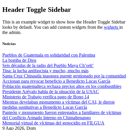
Skip
Header Toggle Sidebar
to
content
This is an example widget to show how the Header Toggle Sidebar
looks by default. You can add custom widgets from the
widgets
in
the admin.
Noticias
Pueblos de Guatemala en solidaridad con Palestina
La bomba de Dios
Seis décadas de la radio del Pueblo Maya Ch’orti’
Tina: la lucha antifascista y mucho, mucho más
Santa Cruz Chinautla inaugura puente gestionado por la comunidad
Accionan para revocar beneficio a Benedicto Lucas García
Población guatemalteca rechaza precios altos en los combustibles
Presidente Arévalo habla de la situación de la USAC
Ministerio de Trabajo verifica pago de Bono 14
Mientras develaban monumento a víctimas del CAI, le dieron
medidas sustitutivas a Benedicto Lucas García
Panteón y monumento fueron entregados a familiares de víctimas
del Conflicto Armado Interno en Chimaltenango
Memorial virtual de víctimas del genocidio en FILGUA
9 Ago 2026, Dom