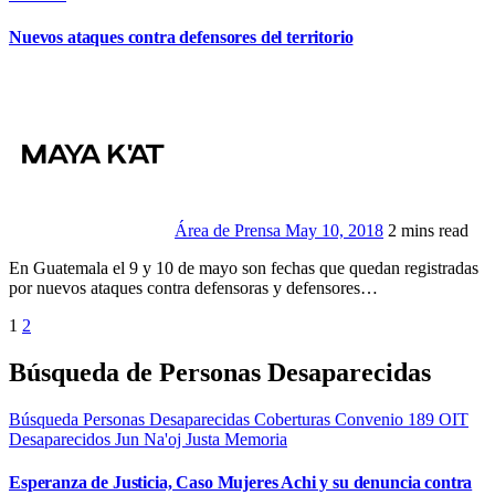
Nuevos ataques contra defensores del territorio
Área de Prensa
May 10, 2018
2 mins read
En Guatemala el 9 y 10 de mayo son fechas que quedan registradas
por nuevos ataques contra defensoras y defensores…
Paginación
1
2
de
Búsqueda de Personas Desaparecidas
entradas
Búsqueda Personas Desaparecidas
Coberturas
Convenio 189 OIT
Desaparecidos
Jun Na'oj
Justa Memoria
Esperanza de Justicia, Caso Mujeres Achi y su denuncia contra