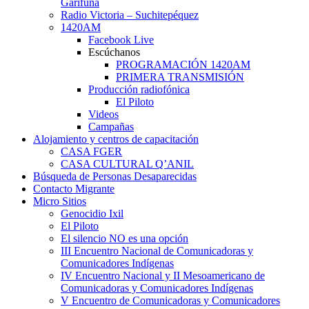
Garífuna
Radio Victoria – Suchitepéquez
1420AM
Facebook Live
Escúchanos
PROGRAMACIÓN 1420AM
PRIMERA TRANSMISIÓN
Producción radiofónica
El Piloto
Videos
Campañas
Alojamiento y centros de capacitación
CASA FGER
CASA CULTURAL Q’ANIL
Búsqueda de Personas Desaparecidas
Contacto Migrante
Micro Sitios
Genocidio Ixil
El Piloto
El silencio NO es una opción
III Encuentro Nacional de Comunicadoras y
Comunicadores Indígenas
IV Encuentro Nacional y II Mesoamericano de
Comunicadoras y Comunicadores Indígenas
V Encuentro de Comunicadoras y Comunicadores