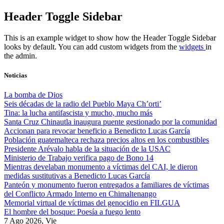
Skip
Header Toggle Sidebar
to
content
This is an example widget to show how the Header Toggle Sidebar
looks by default. You can add custom widgets from the
widgets
in
the admin.
Noticias
La bomba de Dios
Seis décadas de la radio del Pueblo Maya Ch’orti’
Tina: la lucha antifascista y mucho, mucho más
Santa Cruz Chinautla inaugura puente gestionado por la comunidad
Accionan para revocar beneficio a Benedicto Lucas García
Población guatemalteca rechaza precios altos en los combustibles
Presidente Arévalo habla de la situación de la USAC
Ministerio de Trabajo verifica pago de Bono 14
Mientras develaban monumento a víctimas del CAI, le dieron
medidas sustitutivas a Benedicto Lucas García
Panteón y monumento fueron entregados a familiares de víctimas
del Conflicto Armado Interno en Chimaltenango
Memorial virtual de víctimas del genocidio en FILGUA
El hombre del bosque: Poesía a fuego lento
7 Ago 2026, Vie