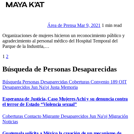
Área de Prensa
Mar 9, 2021
1 min read
Organizaciones de mujeres hicieron un reconocimiento público y
agradecimiento al personal médico del Hospital Temporal del
Parque de la Industria,…
Paginación
1
2
de
Búsqueda de Personas Desaparecidas
entradas
Búsqueda Personas Desaparecidas
Coberturas
Convenio 189 OIT
Desaparecidos
Jun Na'oj
Justa Memoria
Esperanza de Justicia, Caso Mujeres Achi y su denuncia contra
el terror de Estado “Violencia sexual”
Coberturas
Contacto Migrante
Desaparecidos
Jun Na'oj
Migración
Noticias
Guatemala solicita a México la creación de un mecanismo de