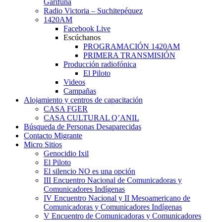
Garífuna
Radio Victoria – Suchitepéquez
1420AM
Facebook Live
Escúchanos
PROGRAMACIÓN 1420AM
PRIMERA TRANSMISIÓN
Producción radiofónica
El Piloto
Videos
Campañas
Alojamiento y centros de capacitación
CASA FGER
CASA CULTURAL Q’ANIL
Búsqueda de Personas Desaparecidas
Contacto Migrante
Micro Sitios
Genocidio Ixil
El Piloto
El silencio NO es una opción
III Encuentro Nacional de Comunicadoras y
Comunicadores Indígenas
IV Encuentro Nacional y II Mesoamericano de
Comunicadoras y Comunicadores Indígenas
V Encuentro de Comunicadoras y Comunicadores