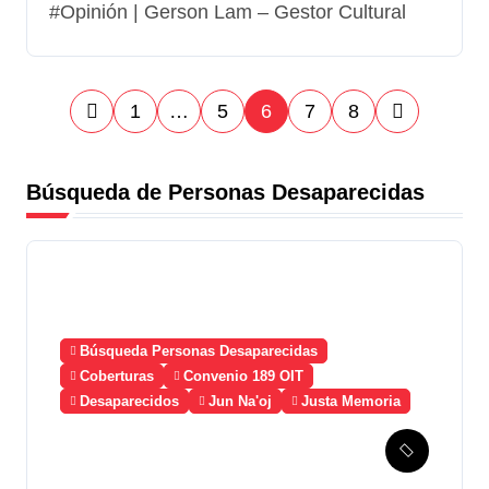
#Opinión | Gerson Lam – Gestor Cultural
P
1
…
5
6
7
8
a
Búsqueda de Personas Desaparecidas
g
i
n
a
Búsqueda Personas Desaparecidas
c
Coberturas
Convenio 189 OIT
Desaparecidos
Jun Na'oj
Justa Memoria
i
Esperanza de Justicia,
ó
Caso Mujeres Achi y su