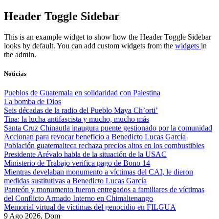
Skip
Header Toggle Sidebar
to
content
This is an example widget to show how the Header Toggle Sidebar
looks by default. You can add custom widgets from the
widgets
in
the admin.
Noticias
Pueblos de Guatemala en solidaridad con Palestina
La bomba de Dios
Seis décadas de la radio del Pueblo Maya Ch’orti’
Tina: la lucha antifascista y mucho, mucho más
Santa Cruz Chinautla inaugura puente gestionado por la comunidad
Accionan para revocar beneficio a Benedicto Lucas García
Población guatemalteca rechaza precios altos en los combustibles
Presidente Arévalo habla de la situación de la USAC
Ministerio de Trabajo verifica pago de Bono 14
Mientras develaban monumento a víctimas del CAI, le dieron
medidas sustitutivas a Benedicto Lucas García
Panteón y monumento fueron entregados a familiares de víctimas
del Conflicto Armado Interno en Chimaltenango
Memorial virtual de víctimas del genocidio en FILGUA
9 Ago 2026, Dom