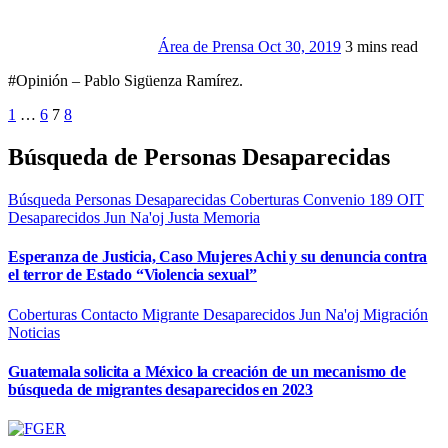
Área de Prensa
Oct 30, 2019
3 mins read
#Opinión – Pablo Sigüenza Ramírez.
Paginación
1
…
6
7
8
de
Búsqueda de Personas Desaparecidas
entradas
Búsqueda Personas Desaparecidas
Coberturas
Convenio 189 OIT
Desaparecidos
Jun Na'oj
Justa Memoria
Esperanza de Justicia, Caso Mujeres Achi y su denuncia contra
el terror de Estado “Violencia sexual”
Coberturas
Contacto Migrante
Desaparecidos
Jun Na'oj
Migración
Noticias
Guatemala solicita a México la creación de un mecanismo de
búsqueda de migrantes desaparecidos en 2023