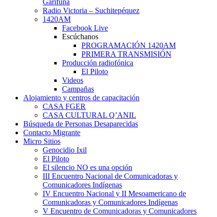
Garífuna
Radio Victoria – Suchitepéquez
1420AM
Facebook Live
Escúchanos
PROGRAMACIÓN 1420AM
PRIMERA TRANSMISIÓN
Producción radiofónica
El Piloto
Videos
Campañas
Alojamiento y centros de capacitación
CASA FGER
CASA CULTURAL Q’ANIL
Búsqueda de Personas Desaparecidas
Contacto Migrante
Micro Sitios
Genocidio Ixil
El Piloto
El silencio NO es una opción
III Encuentro Nacional de Comunicadoras y
Comunicadores Indígenas
IV Encuentro Nacional y II Mesoamericano de
Comunicadoras y Comunicadores Indígenas
V Encuentro de Comunicadoras y Comunicadores